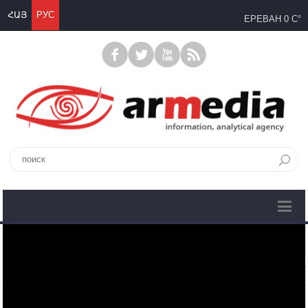
ՀԱՅ
РУС
ЕРЕВАН
0 C°