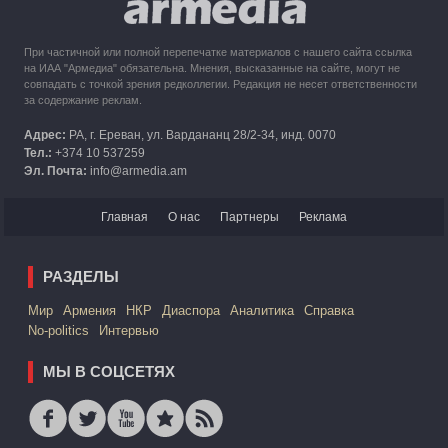
При частичной или полной перепечатке материалов с нашего сайта ссылка
на ИАА "Армедиа" обязательна. Мнения, высказанные на сайте, могут не
совпадать с точкой зрения редколлегии. Редакция не несет ответственности
за содержание реклам.
Адрес:
РА, г. Ереван, ул. Вардананц 28/2-34, инд. 0070
Тел.:
+374 10 537259
Эл. Почта:
info@armedia.am
Главная
О нас
Партнеры
Реклама
РАЗДЕЛЫ
Mир
Армения
НКР
Диаспора
Аналитика
Справка
No-politics
Интервью
МЫ В СОЦСЕТЯХ