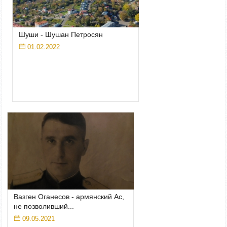
Шуши - Шушан Петросян
01.02.2022
Вазген Оганесов - армянский Ас,
не позволивший...
09.05.2021