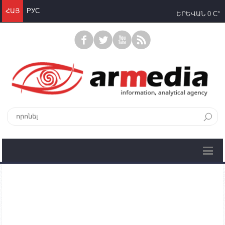
ՀԱՅ
РУС
ԵՐԵՎԱՆ
0 C°