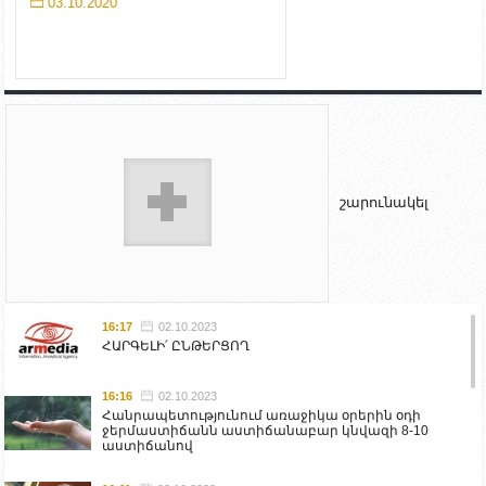
03.10.2020
շարունակել
16:17
02.10.2023
ՀԱՐԳԵԼԻ՛ ԸՆԹԵՐՑՈՂ
16:16
02.10.2023
Հանրապետությունում առաջիկա օրերին օդի
ջերմաստիճանն աստիճանաբար կնվազի 8-10
աստիճանով