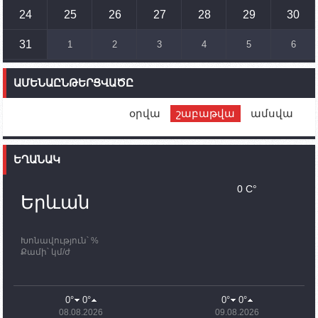
Ադրբեջանի ԶՈՒ-ն կրակ է բացել Կութի հատվածում
տեղակայված հայկական դիրքերի անձնակազմի
24
25
26
27
28
29
30
համար սնունդ տեղափոխող մեքենայի
ուղղությամբ
31
1
2
3
4
5
6
14:46
02.10.2023
Մեր երկրները միևնույն մարտահրավերներն
ԱՄԵՆԱԸՆԹԵՐՑՎԱԾԸ
ունեն. կիպրոսցի խորհրդարանականը՝ Ալեն
Սիմոնյանին
օրվա
շաբաթվա
ամսվա
12:00
02.10.2023
Ֆրանսիայի ԱԳ նախարարը կայցելի Հայաստան
ԵՂԱՆԱԿ
11:30
02.10.2023
Սամվել Շահրամանյանն ու մի խումբ
0 C°
պատասխանատուներ կմնան ԼՂ-ում՝ մինչև
Երևան
որոնողափրկարարական աշխատանքների
ավարտը
Խոնավություն՝ %
11:03
02.10.2023
Քամի՝ կմ/ժ
ՄԱԿ-ի առաքելությունը շատ, շատ, շատ օգտակար
է Արցախի անապատում. Ժան-Քրիստոֆ Բյուսոն
10:43
02.10.2023
0°
0°
0°
0°
Ադրբեջանի փոխվարչապետն այսօր կմեկնի
08.08.2026
09.08.2026
Ստեփանակերտ