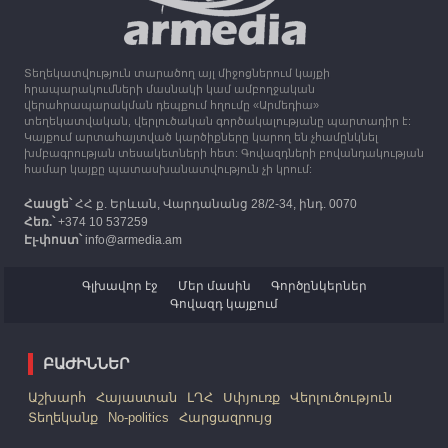
Միացյալ Թագավորությունը 1 միլիոն ֆունտ
ստեռլինգ կհատկացնի՝ աջակցելու Լեռնային
Ղարաբաղից բռնի տեղահանվածներին
Տեղեկատվություն տարածող այլ միջոցներում կայքի
12:25
30.09.2023
հրապարակումների մասնակի կամ ամբողջական
Հայաստան է ժամանել բռնի տեղահանված 100
վերահրապարակման դեպքում հղումը «Արմեդիա»
հազար 417 արցախցի
տեղեկատվական, վերլուծական գործակալությանը պարտադիր է:
Կայքում արտահայտված կարծիքները կարող են չհամընկնել
խմբագրության տեսակետների հետ: Գովազդների բովանդակության
համար կայքը պատասխանատվություն չի կրում:
Հասցե՝
ՀՀ ք. Երևան, Վարդանանց 28/2-34, ինդ. 0070
Հեռ.՝
+374 10 537259
Էլ-փոստ՝
info@armedia.am
Գլխավոր էջ
Մեր մասին
Գործընկերներ
Գովազդ կայքում
ԲԱԺԻՆՆԵՐ
Աշխարհ
Հայաստան
ԼՂՀ
Սփյուռք
Վերլուծություն
Տեղեկանք
No-politics
Հարցազրույց