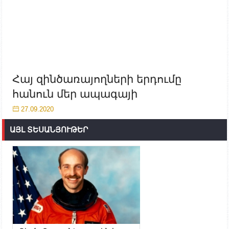
Հայ զինծառայողների երդումը
հանուն մեր ապագայի
27.09.2020
ԱՅԼ ՏԵՍԱՆՅՈՒԹԵՐ