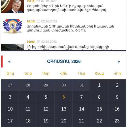
16:11
02.10.2023
Հոկտեմբերի 7-ին ԱՊՀ-ի ոչ պաշտոնական
գագաթնաժողով նախատեսված չէ. Պեսկով
16:10
02.10.2023
Ադրբեջանի ԶՈՒ կրակի հետևանքով հայկական
կողմում կան տուժածներ․ ՀՀ ՊՆ
16:00
02.10.2023
ԼՂ-ից բռնի տեղահանված առանց ուղեկցողի
մնացած 20 երեխա և 216 տարեց գտնվում են ՀՀ
աշխատանքի և սոցիալական հարցերի
նախարարության հոգածության ներքո
«
ՕԳՈՍՏՈՍ, 2026
»
15:30
02.10.2023
Երկ
Երե
Չոր
Հին
Ուր
Շաբ
Կիր
Իրանը կողմ է տարածաշրջանի համար շահավետ
տրանսպորտային հաղորդակցությունների
զարգացմանը, սակայն ոչ՝ միջազգային
1
2
27
28
29
30
31
սահմանների փոփոխությանը
3
4
5
6
7
8
9
15:10
02.10.2023
Պետք է միջոցներ ձեռնարկել Ադրբեջանի կողմից
սպառնալիքները կասեցնելու համար. իսպանացի
10
11
12
13
14
15
16
պատգամավորը Գորիսում է
17
18
19
20
21
22
23
14:54
02.10.2023