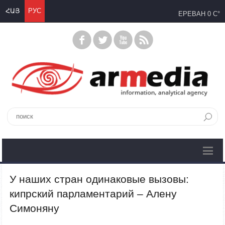
ՀԱՅ
РУС
ЕРЕВАН
0 C°
У наших стран одинаковые вызовы:
кипрский парламентарий – Алену
Симоняну