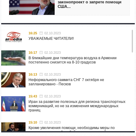
законопроект о запрете помощи
США...
16:25
02.10.2023
УВАЖАЕМЫЕ ЧИТАТЕЛИ!
16:17
02.10.2023
В ближайшие дни температура воздуха в Армении
постепенно снизится на 8-10 градусов
16:13
02.10.2023
Неформального саммита СНГ 7 октября не
запланировано - Песков
15:43
02.10.2023
Иран за развитие полезных для региона транспортных
коммуникаций, но не за изменения международных
границ
15:10
02.10.2023
Кроме увеличения помощи, необходимы меры по
пресечению угроз Азербайджана: испанский депутат