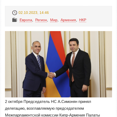
02.10.2023, 14:46
Европа
,
Регион
,
Mир
,
Армения
,
НКР
2 октября Председатель НС А.Симонян принял
делегацию, возглавляемую председателем
Межпарламентской комиссии Кипр-Армения Палаты