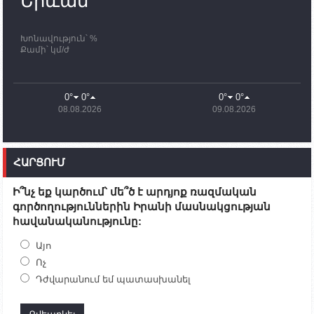
Երևան
որոնողափրկարարական աշխատանքների
ավարտը
Խոնավություն՝ %
11:03
02.10.2023
Քամի՝ կմ/ժ
ՄԱԿ-ի առաքելությունը շատ, շատ, շատ օգտակար
է Արցախի անապատում. Ժան-Քրիստոֆ Բյուսոն
10:43
02.10.2023
0°
0°
0°
0°
Ադրբեջանի փոխվարչապետն այսօր կմեկնի
08.08.2026
09.08.2026
Ստեփանակերտ
10:07
02.10.2023
Սենատոր Գարի Փիթերսը ներկայացրել է
ՀԱՐՑՈՒՄ
օրինագիծ, որն արգելում է ԱՄՆ օգնությունն
Ադրբեջանին
Ի՞նչ եք կարծում՝ մե՞ծ է արդյոք ռազմական
09:38
02.10.2023
գործողություններին Իրանի մասնակցության
Խումբն Արցախում կմնա` մինչև զոհվածների
հավանականությունը:
աճյունների ու անհետ կորածների
որոնողափրկարարական աշխատանքների
ավարտը. Թադևոսյան
Այո
Ոչ
20:26
30.09.2023
Դժվարանում եմ պատասխանել
Ժամը 18։00-ի դրությամբ ԼՂ-ից բռնի տեղահանված
100․480 անձ արդեն Հայաստանում է