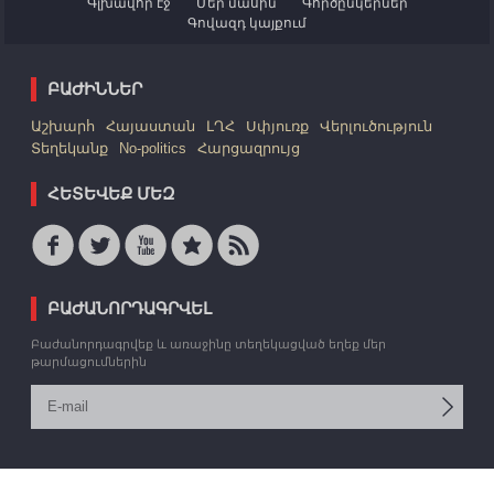
Գլխավոր էջ
Մեր մասին
Գործընկերներ
Գովազդ կայքում
ԲԱԺԻՆՆԵՐ
Աշխարհ
Հայաստան
ԼՂՀ
Սփյուռք
Վերլուծություն
Տեղեկանք
No-politics
Հարցազրույց
ՀԵՏԵՎԵՔ ՄԵԶ
ԲԱԺԱՆՈՐԴԱԳՐՎԵԼ
Բաժանորդագրվեք և առաջինը տեղեկացված եղեք մեր
թարմացումներին