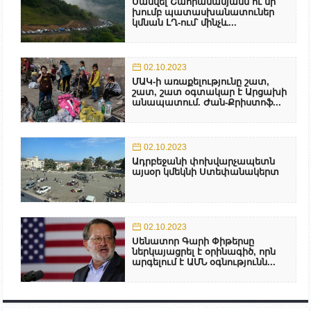
Սամվել Շահրամանյանն ու մի
խումբ պատասխանատուներ
կմնան ԼՂ-ում՝ մինչև...
02.10.2023
ՄԱԿ-ի առաքելությունը շատ,
շատ, շատ օգտակար է Արցախի
անապատում. Ժան-Քրիստոֆ...
02.10.2023
Ադրբեջանի փոխվարչապետն
այսօր կմեկնի Ստեփանակերտ
02.10.2023
Սենատոր Գարի Փիթերսը
ներկայացրել է օրինագիծ, որն
արգելում է ԱՄՆ օգնությունն...