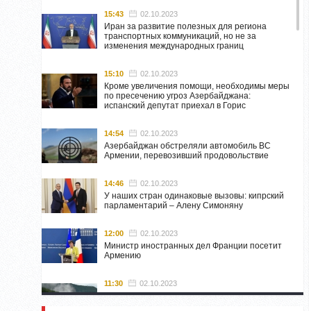
15:43
02.10.2023
Иран за развитие полезных для региона
транспортных коммуникаций, но не за
изменения международных границ
15:10
02.10.2023
Кроме увеличения помощи, необходимы меры
по пресечению угроз Азербайджана:
испанский депутат приехал в Горис
14:54
02.10.2023
Азербайджан обстреляли автомобиль ВС
Армении, перевозивший продовольствие
14:46
02.10.2023
У наших стран одинаковые вызовы: кипрский
парламентарий – Алену Симоняну
12:00
02.10.2023
Министр иностранных дел Франции посетит
Армению
11:30
02.10.2023
Самвел Шахраманян и группа ответственных
лиц останутся в Нагорном Карабахе до