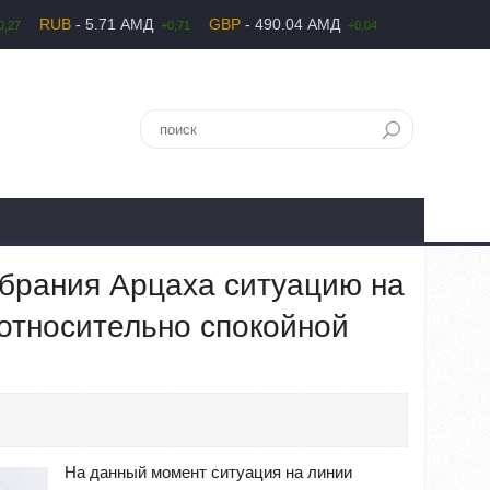
RUB
- 5.71 АМД
GBP
- 490.04 АМД
0,27
+0,71
+0,04
брания Арцаха ситуацию на
относительно спокойной
На данный момент ситуация на линии