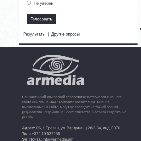
Не уверен
Результаты
|
Другие опросы
При частичной или полной перепечатке материалов с нашего
сайта ссылка на ИАА "Армедиа" обязательна. Мнения,
высказанные на сайте, могут не совпадать с точкой зрения
редколлегии. Редакция не несет ответственности за содержание
реклам.
Адрес:
РА, г. Ереван, ул. Вардананц 28/2-34, инд. 0070
Тел.:
+374 10 537259
Эл. Почта:
info@armedia.am