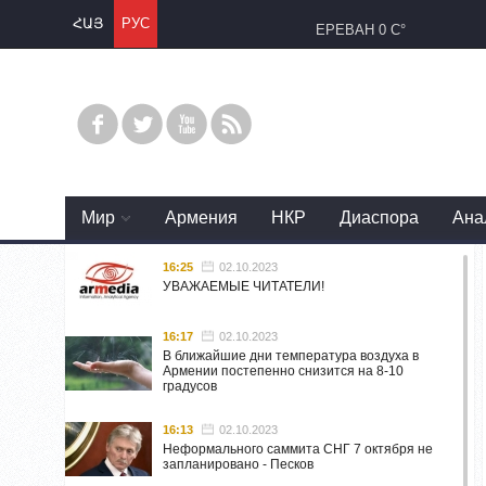
ՀԱՅ
РУС
ЕРЕВАН
0 C°
Mир
Армения
НКР
Диаспора
Ана
16:25
02.10.2023
УВАЖАЕМЫЕ ЧИТАТЕЛИ!
16:17
02.10.2023
В ближайшие дни температура воздуха в
Армении постепенно снизится на 8-10
градусов
16:13
02.10.2023
Неформального саммита СНГ 7 октября не
запланировано - Песков