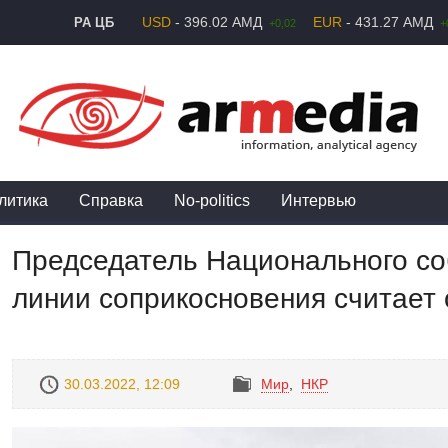
USD
- 396.02 АМД
EUR
- 431.27 АМД
РА ЦБ
+0,02
+
литика
Справка
No-politics
Интервью
Председатель Национального со
линии соприкосновения считает 
30.03.2022, 12:09
Mир
,
НКР