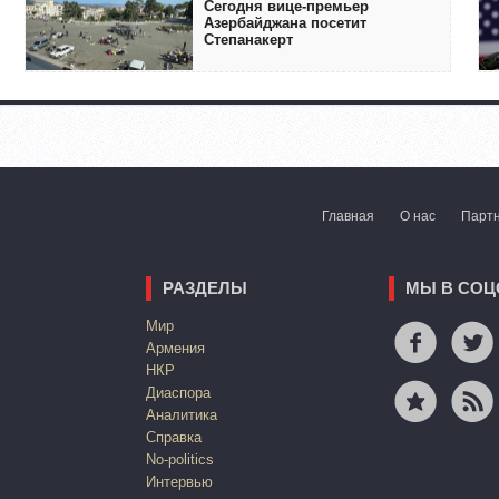
Сегодня вице-премьер
Азербайджана посетит
Степанакерт
Главная
О нас
Парт
РАЗДЕЛЫ
МЫ В СОЦ
Mир
Армения
НКР
Диаспора
Аналитика
Справка
No-politics
Интервью