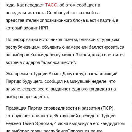
года. Как передает
ТАСС
, об этом сообщает в
понедельник газета Cumhuriyet со ссылкой на
представителей оппозиционного блока шести партий, в
который входит НРП.
По информации источников газеты, близкой к турецким
республиканцам, объявить о намерении баллотироваться
на выборах Кылычдароглу может 3 июля, когда состоится
встреча лидеров "альянса шести".
Экс-премьер Турции Ахмет Давутоглу, возглавляющий
Партию будущего, сообщил на минувшей неделе, что
альянс, скорее всего, выдвинет единого кандидата на
выборах президента.
Правящая Партия справедливости и развития (ПСР),
которую возглавляет действующий президент Турции
Реджеп Тайип Эрдоган, 4 июня выдвинула его кандидатом
на выборах главы республикиОппозиция ранее