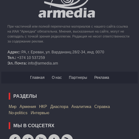
При частичной или полной перепечатке материалов с нашего сайта ссылка
на ИАА "Армедиа" обязательна. Мнения, высказанные на сайте, могут не
совпадать с точкой зрения редколлегии. Редакция не несет ответственности
за содержание реклам.
Адрес:
РА, г. Ереван, ул. Вардананц 28/2-34, инд. 0070
Тел.:
+374 10 537259
Эл. Почта:
info@armedia.am
Главная
О нас
Партнеры
Реклама
РАЗДЕЛЫ
Mир
Армения
НКР
Диаспора
Аналитика
Справка
No-politics
Интервью
МЫ В СОЦСЕТЯХ