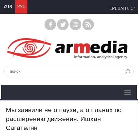
ՀԱՅ
РУС
ЕРЕВАН
0 C°
Мы заявили не о паузе, а о планах по
расширению движения: Ишхан
Сагателян