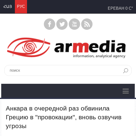
ՀԱՅ
РУС
ЕРЕВАН
0 C°
Анкара в очередной раз обвинила
Грецию в ''провокации'', вновь озвучив
угрозы