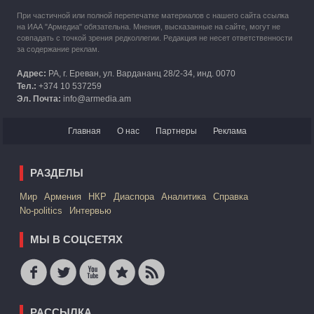
При частичной или полной перепечатке материалов с нашего сайта ссылка
на ИАА "Армедиа" обязательна. Мнения, высказанные на сайте, могут не
совпадать с точкой зрения редколлегии. Редакция не несет ответственности
за содержание реклам.
Адрес:
РА, г. Ереван, ул. Вардананц 28/2-34, инд. 0070
Тел.:
+374 10 537259
Эл. Почта:
info@armedia.am
Главная
О нас
Партнеры
Реклама
РАЗДЕЛЫ
Mир
Армения
НКР
Диаспора
Аналитика
Справка
No-politics
Интервью
МЫ В СОЦСЕТЯХ
РАССЫЛКА