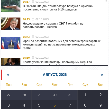
16:17
02.10.2023
В ближайшие дни температура воздуха в Армении
постепенно снизится на 8-10 градусов
16:13
02.10.2023
Неформального саммита СНГ 7 октября не
запланировано - Песков
15:43
02.10.2023
Иран за развитие полезных для региона транспортных
коммуникаций, но не за изменения международных
границ
15:10
02.10.2023
Кроме увеличения помощи, необходимы меры по
пресечению угроз Азербайджана: испанский депутат
приехал в Горис
«
АВГУСТ, 2026
»
14:54
02.10.2023
Азербайджан обстреляли автомобиль ВС Армении,
Пон
Вто
Сре
Чет
Пят
Суб
Вос
перевозивший продовольствие
1
2
27
28
29
30
31
14:46
02.10.2023
У наших стран одинаковые вызовы: кипрский
парламентарий – Алену Симоняну
3
4
5
6
7
8
9