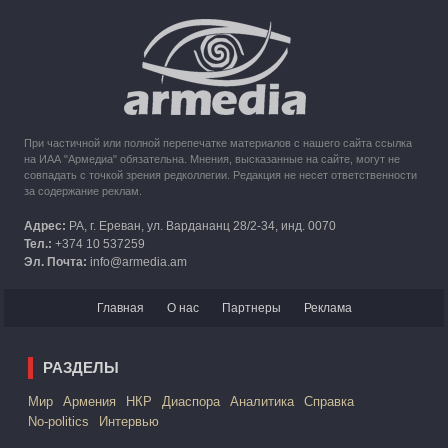
10:49
30.09.2023
Кипр рассматривает возможность размещения беженцев
из Карабаха
При частичной или полной перепечатке материалов с нашего сайта ссылка
на ИАА "Армедиа" обязательна. Мнения, высказанные на сайте, могут не
совпадать с точкой зрения редколлегии. Редакция не несет ответственности
за содержание реклам.
Адрес:
РА, г. Ереван, ул. Вардананц 28/2-34, инд. 0070
Тел.:
+374 10 537259
Эл. Почта:
info@armedia.am
Главная
О нас
Партнеры
Реклама
РАЗДЕЛЫ
Mир
Армения
НКР
Диаспора
Аналитика
Справка
No-politics
Интервью