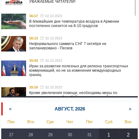
УВАЖАЕМЫЕ ЧИТАТЕЛИ!
16:17
02.10.2023
В ближайшие дни температура воздуха в Армении
постепенно снизится на 8-10 градусов
16:13
02.10.2023
Неформального саммита СНГ 7 октября не
запланировано - Песков
15:43
02.10.2023
Иран за развитие полезных для региона транспортных
коммуникаций, но не за изменения международных
границ
15:10
02.10.2023
Кроме увеличения помощи, необходимы меры по
пресечению угроз Азербайджана: испанский депутат
приехал в Горис
«
АВГУСТ, 2026
»
14:54
02.10.2023
Азербайджан обстреляли автомобиль ВС Армении,
Пон
Вто
Сре
Чет
Пят
Суб
Вос
перевозивший продовольствие
1
2
27
28
29
30
31
14:46
02.10.2023