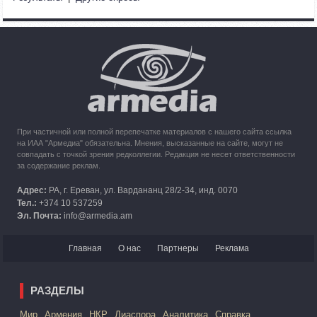
требованием применить временные меры против
Азербайджана
10:49
30.09.2023
Кипр рассматривает возможность размещения беженцев
из Карабаха
При частичной или полной перепечатке материалов с нашего сайта ссылка
на ИАА "Армедиа" обязательна. Мнения, высказанные на сайте, могут не
совпадать с точкой зрения редколлегии. Редакция не несет ответственности
за содержание реклам.
Адрес:
РА, г. Ереван, ул. Вардананц 28/2-34, инд. 0070
Тел.:
+374 10 537259
Эл. Почта:
info@armedia.am
Главная
О нас
Партнеры
Реклама
РАЗДЕЛЫ
Mир
Армения
НКР
Диаспора
Аналитика
Справка