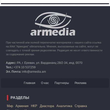
Азербайджана
10:49
30.09.2023
Кипр рассматривает возможность размещения беженцев
из Карабаха
При частичной или полной перепечатке материалов с нашего сайта ссылка
на ИАА "Армедиа" обязательна. Мнения, высказанные на сайте, могут не
совпадать с точкой зрения редколлегии. Редакция не несет ответственности
за содержание реклам.
Адрес:
РА, г. Ереван, ул. Вардананц 28/2-34, инд. 0070
Тел.:
+374 10 537259
Эл. Почта:
info@armedia.am
Главная
О нас
Партнеры
Реклама
РАЗДЕЛЫ
Mир
Армения
НКР
Диаспора
Аналитика
Справка