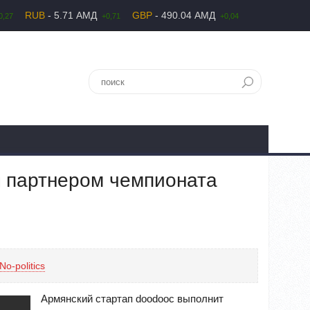
RUB
- 5.71 АМД
GBP
- 490.04 АМД
0,27
+0,71
+0,04
л партнером чемпионата
No-politics
Армянский стартап doodooc выполнит