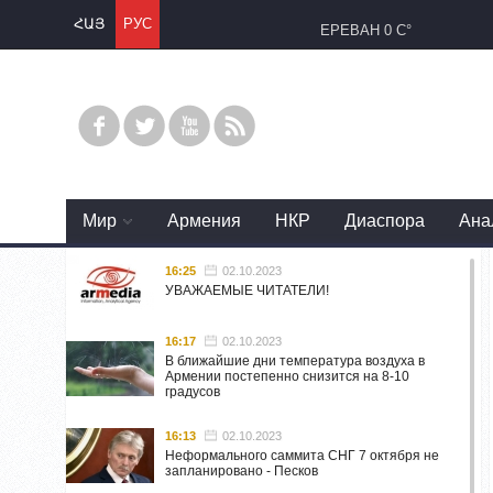
ՀԱՅ
РУС
ЕРЕВАН
0 C°
Mир
Армения
НКР
Диаспора
Ана
16:25
02.10.2023
УВАЖАЕМЫЕ ЧИТАТЕЛИ!
16:17
02.10.2023
В ближайшие дни температура воздуха в
Армении постепенно снизится на 8-10
градусов
16:13
02.10.2023
Неформального саммита СНГ 7 октября не
запланировано - Песков