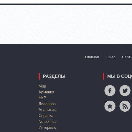
Главная
О нас
Парт
РАЗДЕЛЫ
МЫ В СОЦ
Mир
Армения
НКР
Диаспора
Аналитика
Справка
No-politics
Интервью