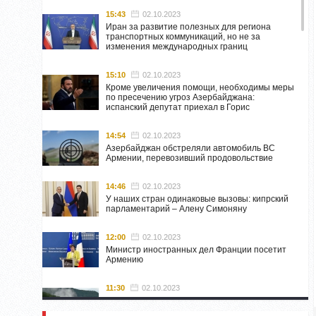
15:43
02.10.2023
Иран за развитие полезных для региона
транспортных коммуникаций, но не за
изменения международных границ
15:10
02.10.2023
Кроме увеличения помощи, необходимы меры
по пресечению угроз Азербайджана:
испанский депутат приехал в Горис
14:54
02.10.2023
Азербайджан обстреляли автомобиль ВС
Армении, перевозивший продовольствие
14:46
02.10.2023
У наших стран одинаковые вызовы: кипрский
парламентарий – Алену Симоняну
12:00
02.10.2023
Министр иностранных дел Франции посетит
Армению
11:30
02.10.2023
Самвел Шахраманян и группа ответственных
лиц останутся в Нагорном Карабахе до