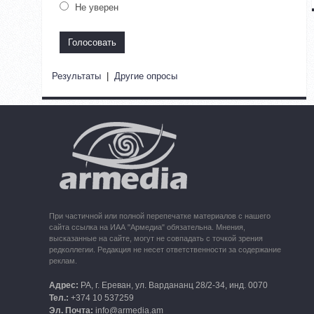
Не уверен
Результаты
|
Другие опросы
При частичной или полной перепечатке материалов с нашего
сайта ссылка на ИАА "Армедиа" обязательна. Мнения,
высказанные на сайте, могут не совпадать с точкой зрения
редколлегии. Редакция не несет ответственности за содержание
реклам.
Адрес:
РА, г. Ереван, ул. Вардананц 28/2-34, инд. 0070
Тел.:
+374 10 537259
Эл. Почта:
info@armedia.am