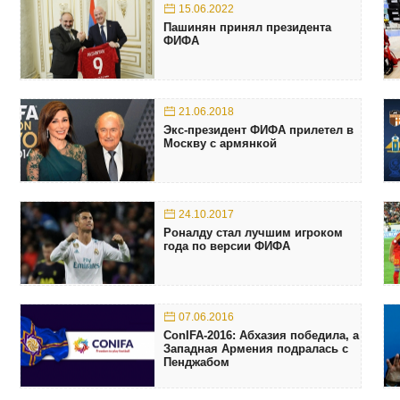
15.06.2022
Пашинян принял президента
ФИФА
21.06.2018
Экс-президент ФИФА прилетел в
Москву с армянкой
24.10.2017
Роналду стал лучшим игроком
года по версии ФИФА
07.06.2016
ConIFA-2016: Абхазия победила, а
Западная Армения подралась с
Пенджабом