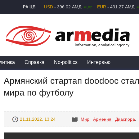
USD
- 396.02 АМД
EUR
- 431.27 АМД
РА ЦБ
+0,02
+
литика
Справка
No-politics
Интервью
Армянский стартап doodooc ста
мира по футболу
21.11.2022, 13:24
Mир
,
Армения
,
Диаспора
,