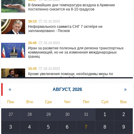
В ближайшие дни температура воздуха в Армении
постепенно снизится на 8-10 градусов
16:13
02.10.2023
Неформального саммита СНГ 7 октября не
запланировано - Песков
15:43
02.10.2023
Иран за развитие полезных для региона транспортных
коммуникаций, но не за изменения международных
границ
15:10
02.10.2023
Кроме увеличения помощи, необходимы меры по
пресечению угроз Азербайджана: испанский депутат
приехал в Горис
«
АВГУСТ, 2026
»
14:54
02.10.2023
Азербайджан обстреляли автомобиль ВС Армении,
Пон
Вто
Сре
Чет
Пят
Суб
Вос
перевозивший продовольствие
1
2
27
28
29
30
31
14:46
02.10.2023
У наших стран одинаковые вызовы: кипрский
парламентарий – Алену Симоняну
3
4
5
6
7
8
9