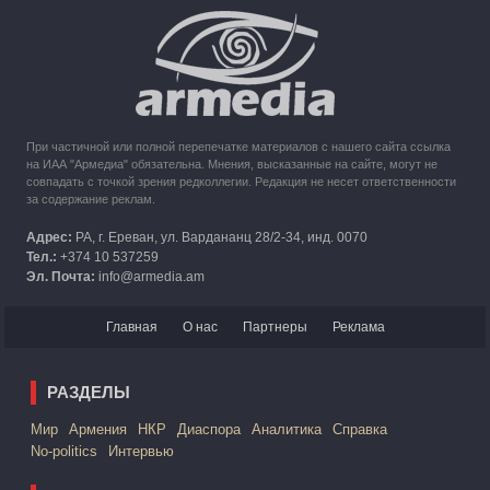
10:49
30.09.2023
Кипр рассматривает возможность размещения беженцев
из Карабаха
При частичной или полной перепечатке материалов с нашего сайта ссылка
на ИАА "Армедиа" обязательна. Мнения, высказанные на сайте, могут не
совпадать с точкой зрения редколлегии. Редакция не несет ответственности
за содержание реклам.
Адрес:
РА, г. Ереван, ул. Вардананц 28/2-34, инд. 0070
Тел.:
+374 10 537259
Эл. Почта:
info@armedia.am
Главная
О нас
Партнеры
Реклама
РАЗДЕЛЫ
Mир
Армения
НКР
Диаспора
Аналитика
Справка
No-politics
Интервью