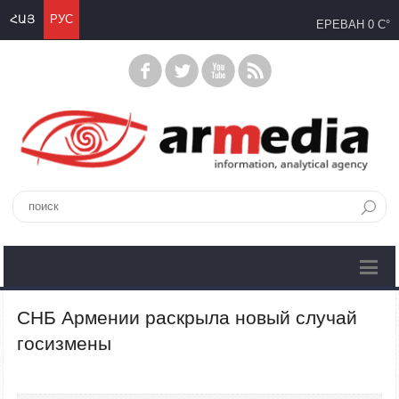
ՀԱՅ
РУС
ЕРЕВАН
0 C°
СНБ Армении раскрыла новый случай
госизмены