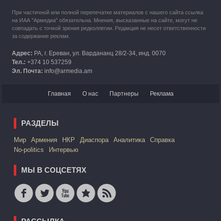
При частичной или полной перепечатке материалов с нашего сайта ссылка
на ИАА "Армедиа" обязательна. Мнения, высказанные на сайте, могут не
совпадать с точкой зрения редколлегии. Редакция не несет ответственности
за содержание реклам.
Адрес:
РА, г. Ереван, ул. Вардананц 28/2-34, инд. 0070
Тел.:
+374 10 537259
Эл. Почта:
info@armedia.am
Главная
О нас
Партнеры
Реклама
РАЗДЕЛЫ
Mир
Армения
НКР
Диаспора
Аналитика
Справка
No-politics
Интервью
МЫ В СОЦСЕТЯХ