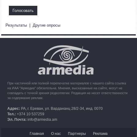
В Армению из Арцаха прибыли более 100 тысяч человек
11:57
30.09.2023
Армения обратилась в Международный суд ООН с
Результаты
|
Другие опросы
требованием применить временные меры против
Азербайджана
10:49
30.09.2023
Кипр рассматривает возможность размещения беженцев
из Карабаха
При частичной или полной перепечатке материалов с нашего сайта ссылка
на ИАА "Армедиа" обязательна. Мнения, высказанные на сайте, могут не
совпадать с точкой зрения редколлегии. Редакция не несет ответственности
за содержание реклам.
Адрес:
РА, г. Ереван, ул. Вардананц 28/2-34, инд. 0070
Тел.:
+374 10 537259
Эл. Почта:
info@armedia.am
Главная
О нас
Партнеры
Реклама