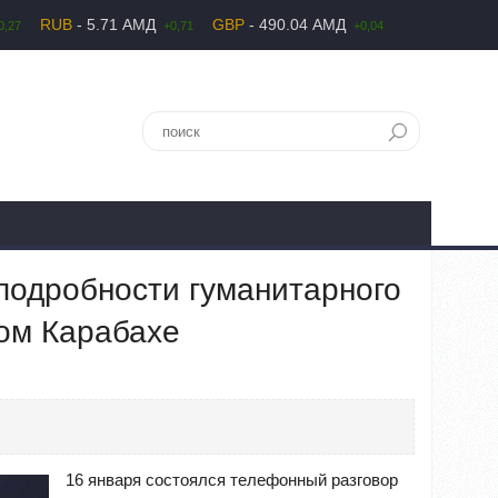
RUB
- 5.71 АМД
GBP
- 490.04 АМД
0,27
+0,71
+0,04
подробности гуманитарного
ном Карабахе
16 января состоялся телефонный разговор