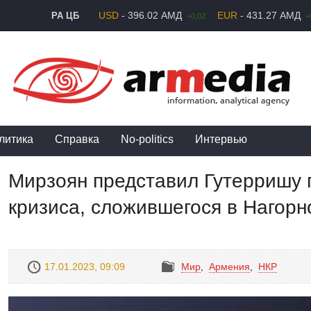
USD
- 396.02 АМД
EUR
- 431.27 АМД
РА ЦБ
+0,02
+
литика
Справка
No-politics
Интервью
Мирзоян представил Гутерришу 
кризиса, сложившегося в Нагор
17.01.2023, 09:09
Mир
,
Армения
,
НКР