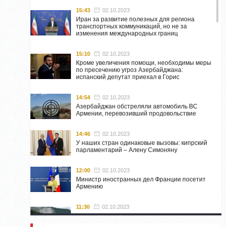
15:43
02.10.2023
Иран за развитие полезных для региона
транспортных коммуникаций, но не за
изменения международных границ
15:10
02.10.2023
Кроме увеличения помощи, необходимы меры
по пресечению угроз Азербайджана:
испанский депутат приехал в Горис
14:54
02.10.2023
Азербайджан обстреляли автомобиль ВС
Армении, перевозивший продовольствие
14:46
02.10.2023
У наших стран одинаковые вызовы: кипрский
парламентарий – Алену Симоняну
12:00
02.10.2023
Министр иностранных дел Франции посетит
Армению
11:30
02.10.2023
Самвел Шахраманян и группа ответственных
лиц останутся в Нагорном Карабахе до