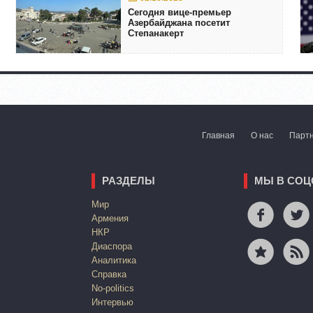
Сегодня вице-премьер
Азербайджана посетит
Степанакерт
Главная
О нас
Парт
РАЗДЕЛЫ
МЫ В СОЦ
Mир
Армения
НКР
Диаспора
Аналитика
Справка
No-politics
Интервью