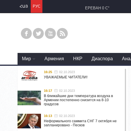
ՀԱՅ
РУС
ЕРЕВАН
0 C°
Mир
Армения
НКР
Диаспора
Ана
16:25
02.10.2023
УВАЖАЕМЫЕ ЧИТАТЕЛИ!
16:17
02.10.2023
В ближайшие дни температура воздуха в
Армении постепенно снизится на 8-10
градусов
16:13
02.10.2023
Неформального саммита СНГ 7 октября не
запланировано - Песков