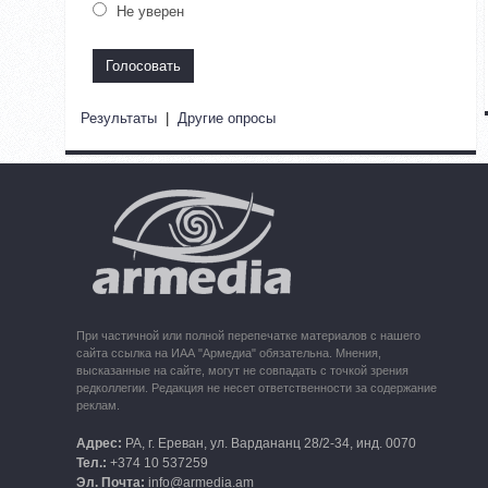
Не уверен
Результаты
|
Другие опросы
При частичной или полной перепечатке материалов с нашего
сайта ссылка на ИАА "Армедиа" обязательна. Мнения,
высказанные на сайте, могут не совпадать с точкой зрения
редколлегии. Редакция не несет ответственности за содержание
реклам.
Адрес:
РА, г. Ереван, ул. Вардананц 28/2-34, инд. 0070
Тел.:
+374 10 537259
Эл. Почта:
info@armedia.am