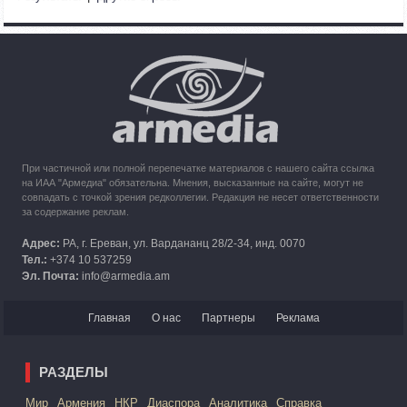
Азербайджана
10:49
30.09.2023
Кипр рассматривает возможность размещения беженцев
из Карабаха
При частичной или полной перепечатке материалов с нашего сайта ссылка
на ИАА "Армедиа" обязательна. Мнения, высказанные на сайте, могут не
совпадать с точкой зрения редколлегии. Редакция не несет ответственности
за содержание реклам.
Адрес:
РА, г. Ереван, ул. Вардананц 28/2-34, инд. 0070
Тел.:
+374 10 537259
Эл. Почта:
info@armedia.am
Главная
О нас
Партнеры
Реклама
РАЗДЕЛЫ
Mир
Армения
НКР
Диаспора
Аналитика
Справка