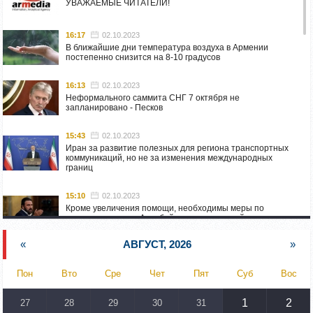
УВАЖАЕМЫЕ ЧИТАТЕЛИ!
16:17
02.10.2023
В ближайшие дни температура воздуха в Армении
постепенно снизится на 8-10 градусов
16:13
02.10.2023
Неформального саммита СНГ 7 октября не
запланировано - Песков
15:43
02.10.2023
Иран за развитие полезных для региона транспортных
коммуникаций, но не за изменения международных
границ
15:10
02.10.2023
Кроме увеличения помощи, необходимы меры по
пресечению угроз Азербайджана: испанский депутат
приехал в Горис
«
АВГУСТ, 2026
»
14:54
02.10.2023
Азербайджан обстреляли автомобиль ВС Армении,
Пон
Вто
Сре
Чет
Пят
Суб
Вос
перевозивший продовольствие
1
2
27
28
29
30
31
14:46
02.10.2023