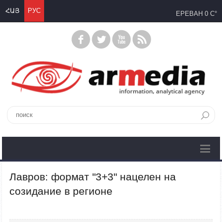
ՀԱՅ
РУС
ЕРЕВАН
0 C°
Лавров: формат "3+3" нацелен на
созидание в регионе