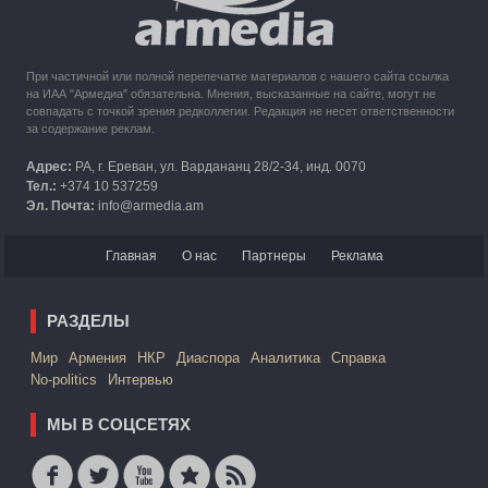
При частичной или полной перепечатке материалов с нашего сайта ссылка
на ИАА "Армедиа" обязательна. Мнения, высказанные на сайте, могут не
совпадать с точкой зрения редколлегии. Редакция не несет ответственности
за содержание реклам.
Адрес:
РА, г. Ереван, ул. Вардананц 28/2-34, инд. 0070
Тел.:
+374 10 537259
Эл. Почта:
info@armedia.am
Главная
О нас
Партнеры
Реклама
РАЗДЕЛЫ
Mир
Армения
НКР
Диаспора
Аналитика
Справка
No-politics
Интервью
МЫ В СОЦСЕТЯХ