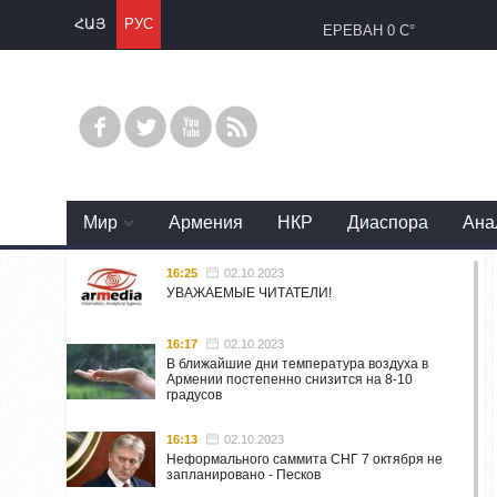
ՀԱՅ
РУС
ЕРЕВАН
0 C°
Mир
Армения
НКР
Диаспора
Ана
16:25
02.10.2023
УВАЖАЕМЫЕ ЧИТАТЕЛИ!
16:17
02.10.2023
В ближайшие дни температура воздуха в
Армении постепенно снизится на 8-10
градусов
16:13
02.10.2023
Неформального саммита СНГ 7 октября не
запланировано - Песков