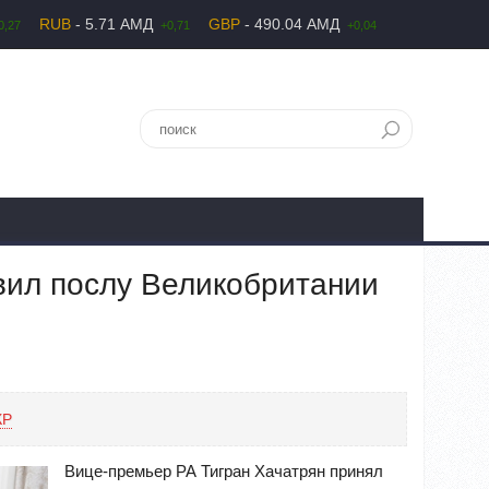
RUB
- 5.71 АМД
GBP
- 490.04 АМД
0,27
+0,71
+0,04
вил послу Великобритании
КР
Вице-премьер РА Тигран Хачатрян принял