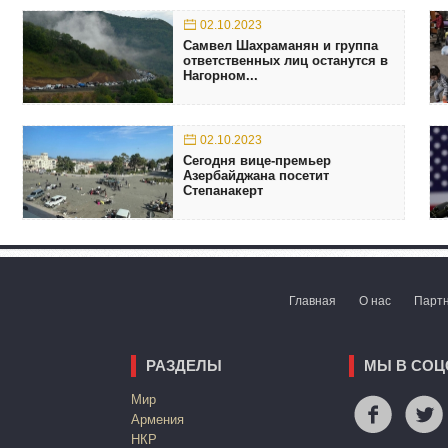
02.10.2023
Самвел Шахраманян и группа
ответственных лиц останутся в
Нагорном...
02.10.2023
Сегодня вице-премьер
Азербайджана посетит
Степанакерт
Главная
О нас
Парт
РАЗДЕЛЫ
МЫ В СОЦ
Mир
Армения
НКР