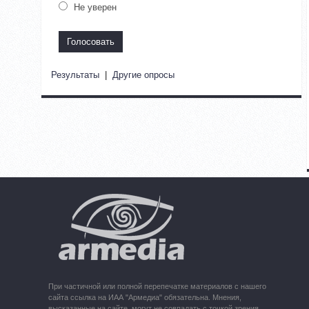
Не уверен
Результаты
|
Другие опросы
При частичной или полной перепечатке материалов с нашего
сайта ссылка на ИАА "Армедиа" обязательна. Мнения,
высказанные на сайте, могут не совпадать с точкой зрения