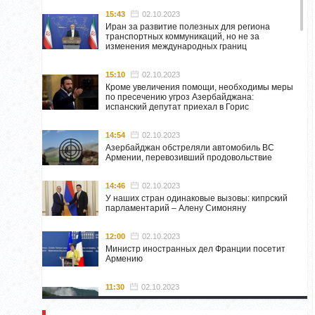
15:43
02.10.2023
Иран за развитие полезных для региона
транспортных коммуникаций, но не за
изменения международных границ
15:10
02.10.2023
Кроме увеличения помощи, необходимы меры
по пресечению угроз Азербайджана:
испанский депутат приехал в Горис
14:54
02.10.2023
Азербайджан обстреляли автомобиль ВС
Армении, перевозивший продовольствие
14:46
02.10.2023
У наших стран одинаковые вызовы: кипрский
парламентарий – Алену Симоняну
12:00
02.10.2023
Министр иностранных дел Франции посетит
Армению
11:30
02.10.2023
Самвел Шахраманян и группа ответственных
лиц останутся в Нагорном Карабахе до