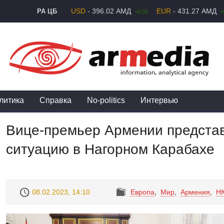
USD
- 396.02 АМД
EUR
- 431.27 АМД
РА ЦБ
+0,02
+
литика
Справка
No-politics
Интервью
Вице-премьер Армении предста
ситуацию в Нагорном Карабахе
08.02.2023, 14:10
Европа
,
Mир
,
Армения
,
Н