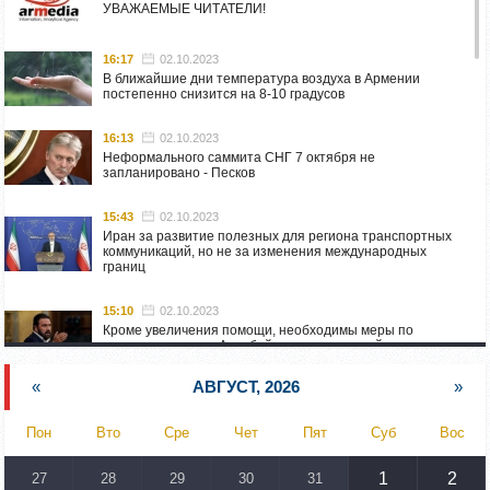
УВАЖАЕМЫЕ ЧИТАТЕЛИ!
16:17
02.10.2023
В ближайшие дни температура воздуха в Армении
постепенно снизится на 8-10 градусов
16:13
02.10.2023
Неформального саммита СНГ 7 октября не
запланировано - Песков
15:43
02.10.2023
Иран за развитие полезных для региона транспортных
коммуникаций, но не за изменения международных
границ
15:10
02.10.2023
Кроме увеличения помощи, необходимы меры по
пресечению угроз Азербайджана: испанский депутат
приехал в Горис
«
АВГУСТ, 2026
»
14:54
02.10.2023
Азербайджан обстреляли автомобиль ВС Армении,
Пон
Вто
Сре
Чет
Пят
Суб
Вос
перевозивший продовольствие
1
2
27
28
29
30
31
14:46
02.10.2023