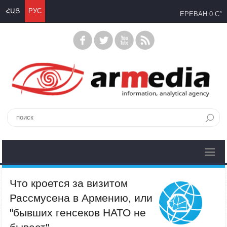
ՀԱՅ
РУС
ЕРЕВАН
0 C°
Что кроется за визитом
Рассмусена в Армению, или
"бывших генсеков НАТО не