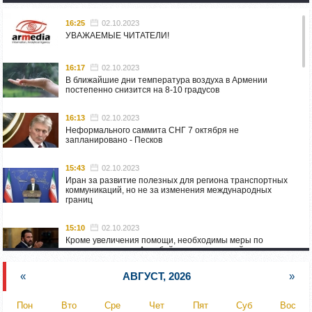
16:25
02.10.2023
УВАЖАЕМЫЕ ЧИТАТЕЛИ!
16:17
02.10.2023
В ближайшие дни температура воздуха в Армении
постепенно снизится на 8-10 градусов
16:13
02.10.2023
Неформального саммита СНГ 7 октября не
запланировано - Песков
15:43
02.10.2023
Иран за развитие полезных для региона транспортных
коммуникаций, но не за изменения международных
границ
15:10
02.10.2023
Кроме увеличения помощи, необходимы меры по
пресечению угроз Азербайджана: испанский депутат
приехал в Горис
«
АВГУСТ, 2026
»
14:54
02.10.2023
Азербайджан обстреляли автомобиль ВС Армении,
Пон
Вто
Сре
Чет
Пят
Суб
Вос
перевозивший продовольствие