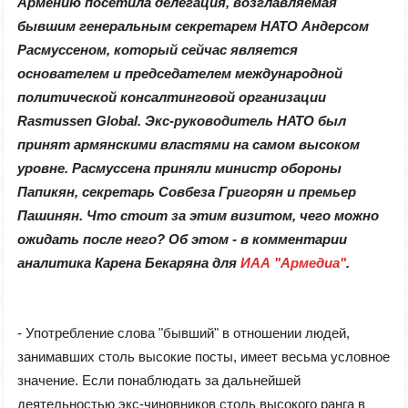
Армению посетила делегация, возглавляемая
бывшим генеральным секретарем НАТО Андерсом
Расмуссеном, который сейчас является
основателем и председателем международной
политической консалтинговой организации
Rasmussen Global. Экс-руководитель НАТО был
принят армянскими властями на самом высоком
уровне. Расмуссена приняли министр обороны
Папикян, секретарь Совбеза Григорян и премьер
Пашинян. Что стоит за этим визитом, чего можно
ожидать после него? Об этом - в комментарии
аналитика Карена Бекаряна для
ИАА "Армедиа"
.
- Употребление слова "бывший" в отношении людей,
занимавших столь высокие посты, имеет весьма условное
значение. Если понаблюдать за дальнейшей
деятельностью экс-чиновников столь высокого ранга в