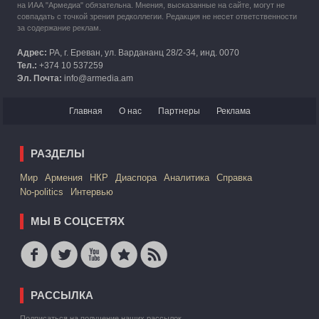
на ИАА "Армедиа" обязательна. Мнения, высказанные на сайте, могут не
совпадать с точкой зрения редколлегии. Редакция не несет ответственности
за содержание реклам.
Адрес:
РА, г. Ереван, ул. Вардананц 28/2-34, инд. 0070
Тел.:
+374 10 537259
Эл. Почта:
info@armedia.am
Главная
О нас
Партнеры
Реклама
РАЗДЕЛЫ
Mир
Армения
НКР
Диаспора
Аналитика
Справка
No-politics
Интервью
МЫ В СОЦСЕТЯХ
РАССЫЛКА
Подписаться на получение наших рассылок