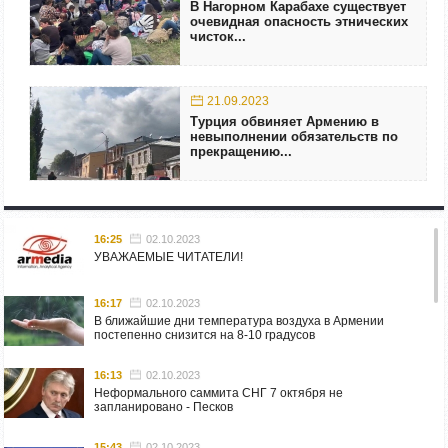
В Нагорном Карабахе существует
очевидная опасность этнических
чисток...
21.09.2023
Турция обвиняет Армению в
невыполнении обязательств по
прекращению...
16:25
02.10.2023
УВАЖАЕМЫЕ ЧИТАТЕЛИ!
16:17
02.10.2023
В ближайшие дни температура воздуха в Армении
постепенно снизится на 8-10 градусов
16:13
02.10.2023
Неформального саммита СНГ 7 октября не
запланировано - Песков
15:43
02.10.2023