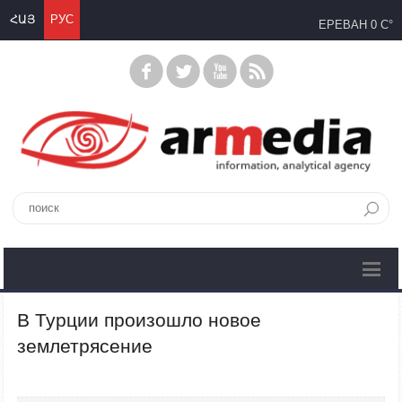
ՀԱՅ
РУС
ЕРЕВАН
0 C°
В Турции произошло новое
землетрясение