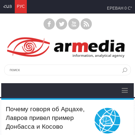
ՀԱՅ
РУС
ЕРЕВАН
0 C°
Почему говоря об Арцахе,
Лавров привел пример
Донбасса и Косово