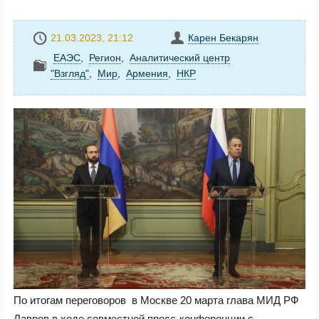
21.03.2023, 21:12
Карен Бекарян
ЕАЭС
,
Регион
,
Аналитический центр
"Взгляд"
,
Mир
,
Армения
,
НКР
По итогам переговоров в Москве 20 марта глава МИД РФ
Лавров в ходе совместной пресс-конференции с