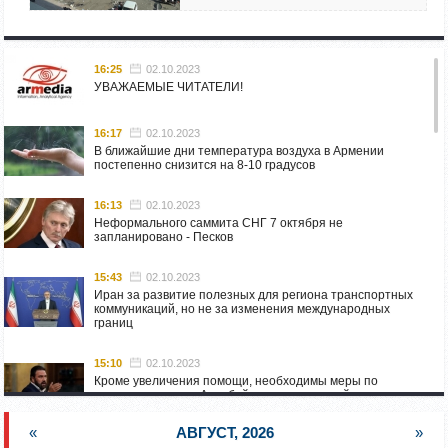
16:25
02.10.2023
УВАЖАЕМЫЕ ЧИТАТЕЛИ!
16:17
02.10.2023
В ближайшие дни температура воздуха в Армении
постепенно снизится на 8-10 градусов
16:13
02.10.2023
Неформального саммита СНГ 7 октября не
запланировано - Песков
15:43
02.10.2023
Иран за развитие полезных для региона транспортных
коммуникаций, но не за изменения международных
границ
15:10
02.10.2023
Кроме увеличения помощи, необходимы меры по
пресечению угроз Азербайджана: испанский депутат
приехал в Горис
«
АВГУСТ, 2026
»