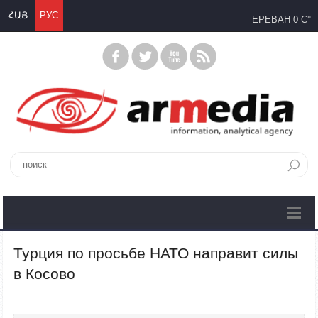
ՀԱՅ
РУС
ЕРЕВАН
0 C°
Турция по просьбе НАТО направит силы
в Косово