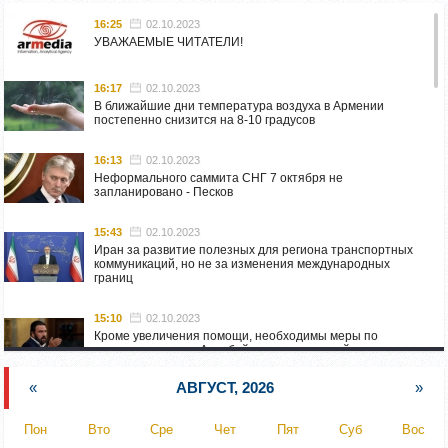
16:25
02.10.2023
УВАЖАЕМЫЕ ЧИТАТЕЛИ!
16:17
02.10.2023
В ближайшие дни температура воздуха в Армении
постепенно снизится на 8-10 градусов
16:13
02.10.2023
Неформального саммита СНГ 7 октября не
запланировано - Песков
15:43
02.10.2023
Иран за развитие полезных для региона транспортных
коммуникаций, но не за изменения международных
границ
15:10
02.10.2023
Кроме увеличения помощи, необходимы меры по
пресечению угроз Азербайджана: испанский депутат
приехал в Горис
«
АВГУСТ, 2026
»
14:54
02.10.2023
Азербайджан обстреляли автомобиль ВС Армении,
Пон
Вто
Сре
Чет
Пят
Суб
Вос
перевозивший продовольствие