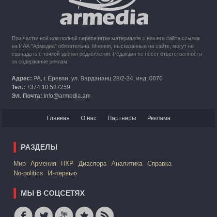
При частичной или полной перепечатке материалов с нашего сайта ссылка
на ИАА "Армедиа" обязательна. Мнения, высказанные на сайте, могут не
совпадать с точкой зрения редколлегии. Редакция не несет ответственности
за содержание реклам.
Адрес:
РА, г. Ереван, ул. Вардананц 28/2-34, инд. 0070
Тел.:
+374 10 537259
Эл. Почта:
info@armedia.am
Главная
О нас
Партнеры
Реклама
РАЗДЕЛЫ
Mир
Армения
НКР
Диаспора
Аналитика
Справка
No-politics
Интервью
МЫ В СОЦСЕТЯХ