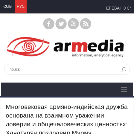
ՀԱՅ
РУС
ЕРЕВАН
0 C°
Многовековая армяно-индийская дружба
основана на взаимном уважении,
доверии и общечеловеческих ценностях:
Хачатурян поздравил Мурму