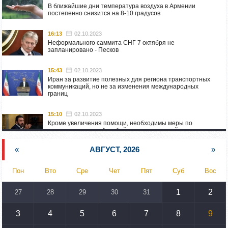
В ближайшие дни температура воздуха в Армении
постепенно снизится на 8-10 градусов
16:13
02.10.2023
Неформального саммита СНГ 7 октября не
запланировано - Песков
15:43
02.10.2023
Иран за развитие полезных для региона транспортных
коммуникаций, но не за изменения международных
границ
15:10
02.10.2023
Кроме увеличения помощи, необходимы меры по
пресечению угроз Азербайджана: испанский депутат
приехал в Горис
«
АВГУСТ, 2026
»
14:54
02.10.2023
Азербайджан обстреляли автомобиль ВС Армении,
Пон
Вто
Сре
Чет
Пят
Суб
Вос
перевозивший продовольствие
1
2
27
28
29
30
31
14:46
02.10.2023
У наших стран одинаковые вызовы: кипрский
парламентарий – Алену Симоняну
3
4
5
6
7
8
9