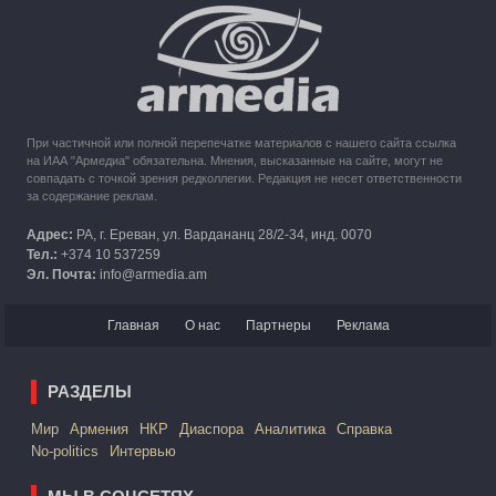
Кипр рассматривает возможность размещения беженцев
из Карабаха
При частичной или полной перепечатке материалов с нашего сайта ссылка
на ИАА "Армедиа" обязательна. Мнения, высказанные на сайте, могут не
совпадать с точкой зрения редколлегии. Редакция не несет ответственности
за содержание реклам.
Адрес:
РА, г. Ереван, ул. Вардананц 28/2-34, инд. 0070
Тел.:
+374 10 537259
Эл. Почта:
info@armedia.am
Главная
О нас
Партнеры
Реклама
РАЗДЕЛЫ
Mир
Армения
НКР
Диаспора
Аналитика
Справка
No-politics
Интервью