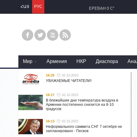
ՀԱՅ
РУС
ЕРЕВАН
0 C°
Mир
Армения
НКР
Диаспора
Ана
16:25
02.10.2023
УВАЖАЕМЫЕ ЧИТАТЕЛИ!
16:17
02.10.2023
В ближайшие дни температура воздуха в
Армении постепенно снизится на 8-10
градусов
16:13
02.10.2023
Неформального саммита СНГ 7 октября не
запланировано - Песков