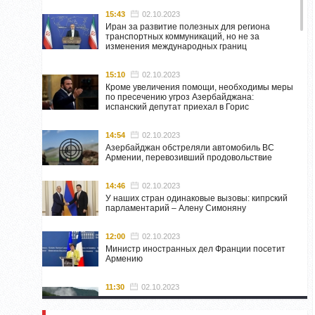
15:43
02.10.2023
Иран за развитие полезных для региона
транспортных коммуникаций, но не за
изменения международных границ
15:10
02.10.2023
Кроме увеличения помощи, необходимы меры
по пресечению угроз Азербайджана:
испанский депутат приехал в Горис
14:54
02.10.2023
Азербайджан обстреляли автомобиль ВС
Армении, перевозивший продовольствие
14:46
02.10.2023
У наших стран одинаковые вызовы: кипрский
парламентарий – Алену Симоняну
12:00
02.10.2023
Министр иностранных дел Франции посетит
Армению
11:30
02.10.2023
Самвел Шахраманян и группа ответственных
лиц останутся в Нагорном Карабахе до