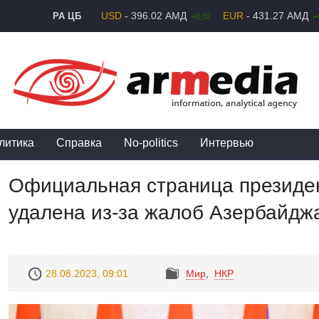
USD
- 396.02 АМД
EUR
- 431.27 АМД
РА ЦБ
+0,02
+
литика
Справка
No-politics
Интервью
Официальная страница президен
удалена из-за жалоб Азербайдж
28.08.2023, 09:01
Mир
,
НКР