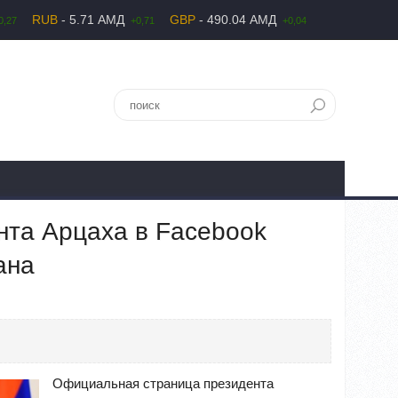
RUB
- 5.71 АМД
GBP
- 490.04 АМД
0,27
+0,71
+0,04
та Арцаха в Facebook
ана
Официальная страница президента