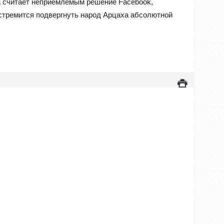
а считает неприемлемым решение Facebook,
стремится подвергнуть народ Арцаха абсолютной