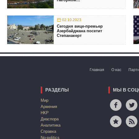
02.10.2023
Сегодня вице-премьер
Азербайджана посетит
Степанакерт
Главная
О нас
Парт
РАЗДЕЛЫ
МЫ В СОЦ
Mир
Армения
НКР
Диаспора
Аналитика
Справка
No-politics