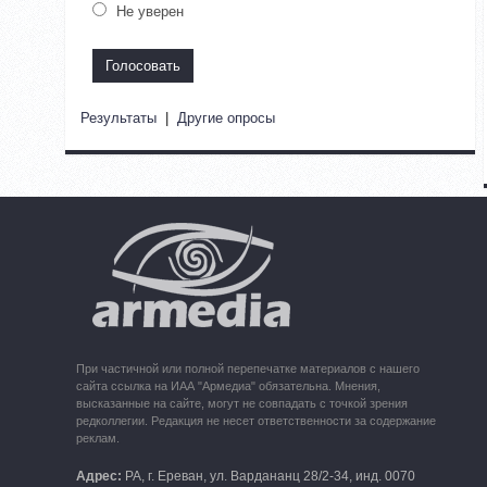
Не уверен
Результаты
|
Другие опросы
При частичной или полной перепечатке материалов с нашего
сайта ссылка на ИАА "Армедиа" обязательна. Мнения,
высказанные на сайте, могут не совпадать с точкой зрения
редколлегии. Редакция не несет ответственности за содержание
реклам.
Адрес:
РА, г. Ереван, ул. Вардананц 28/2-34, инд. 0070