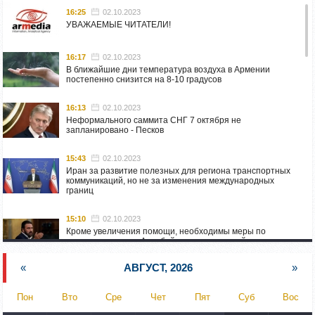
16:25
02.10.2023
УВАЖАЕМЫЕ ЧИТАТЕЛИ!
16:17
02.10.2023
В ближайшие дни температура воздуха в Армении
постепенно снизится на 8-10 градусов
16:13
02.10.2023
Неформального саммита СНГ 7 октября не
запланировано - Песков
15:43
02.10.2023
Иран за развитие полезных для региона транспортных
коммуникаций, но не за изменения международных
границ
15:10
02.10.2023
Кроме увеличения помощи, необходимы меры по
пресечению угроз Азербайджана: испанский депутат
приехал в Горис
«
АВГУСТ, 2026
»
14:54
02.10.2023
Азербайджан обстреляли автомобиль ВС Армении,
Пон
Вто
Сре
Чет
Пят
Суб
Вос
перевозивший продовольствие