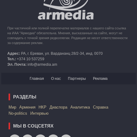
При частичной или полной перепечатке материалов с нашего сайта ссылка
на ИАА "Армедиа" обязательна. Мнения, высказанные на сайте, могут не
совпадать с точкой зрения редколлегии. Редакция не несет ответственности
за содержание реклам.
Адрес:
РА, г. Ереван, ул. Вардананц 28/2-34, инд. 0070
Тел.:
+374 10 537259
Эл. Почта:
info@armedia.am
Главная
О нас
Партнеры
Реклама
РАЗДЕЛЫ
Mир
Армения
НКР
Диаспора
Аналитика
Справка
No-politics
Интервью
МЫ В СОЦСЕТЯХ