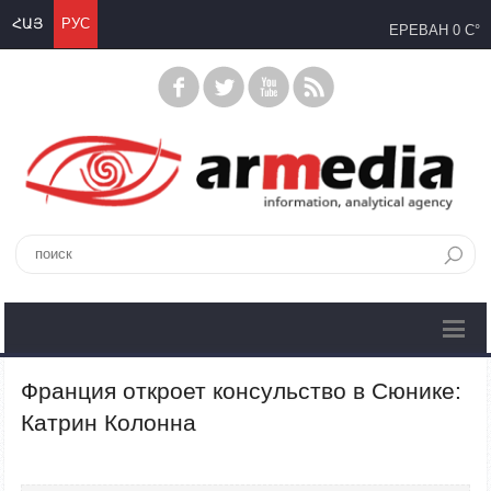
ՀԱՅ
РУС
ЕРЕВАН
0 C°
Франция откроет консульство в Сюнике:
Катрин Колонна