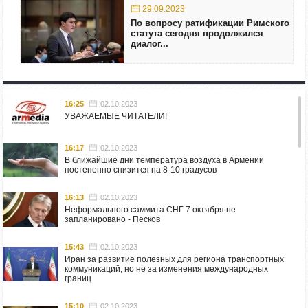
29.09.2023
По вопросу ратификации Римского
статута сегодня продолжился
диалог...
16:25
02.10.2023
УВАЖАЕМЫЕ ЧИТАТЕЛИ!
16:17
02.10.2023
В ближайшие дни температура воздуха в Армении
постепенно снизится на 8-10 градусов
16:13
02.10.2023
Неформального саммита СНГ 7 октября не
запланировано - Песков
15:43
02.10.2023
Иран за развитие полезных для региона транспортных
коммуникаций, но не за изменения международных
границ
15:10
02.10.2023