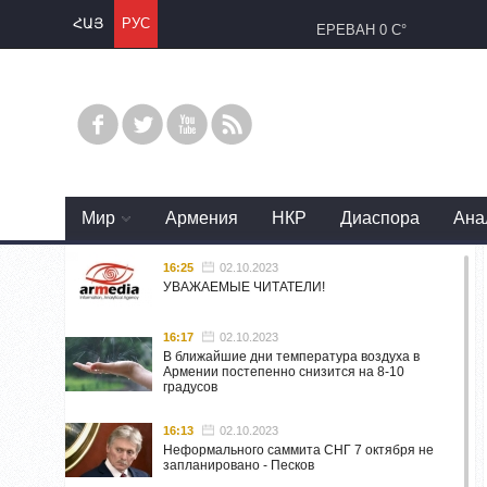
ՀԱՅ
РУС
ЕРЕВАН
0 C°
Mир
Армения
НКР
Диаспора
Ана
16:25
02.10.2023
УВАЖАЕМЫЕ ЧИТАТЕЛИ!
16:17
02.10.2023
В ближайшие дни температура воздуха в
Армении постепенно снизится на 8-10
градусов
16:13
02.10.2023
Неформального саммита СНГ 7 октября не
запланировано - Песков