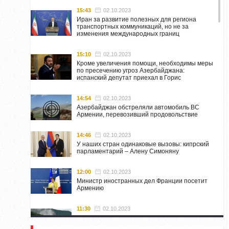
15:43
02.10.2023
Иран за развитие полезных для региона
транспортных коммуникаций, но не за
изменения международных границ
15:10
02.10.2023
Кроме увеличения помощи, необходимы меры
по пресечению угроз Азербайджана:
испанский депутат приехал в Горис
14:54
02.10.2023
Азербайджан обстреляли автомобиль ВС
Армении, перевозивший продовольствие
14:46
02.10.2023
У наших стран одинаковые вызовы: кипрский
парламентарий – Алену Симоняну
12:00
02.10.2023
Министр иностранных дел Франции посетит
Армению
11:30
02.10.2023
Самвел Шахраманян и группа ответственных
лиц останутся в Нагорном Карабахе до