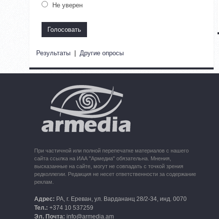
Не уверен
Результаты
|
Другие опросы
При частичной или полной перепечатке материалов с нашего
сайта ссылка на ИАА "Армедиа" обязательна. Мнения,
высказанные на сайте, могут не совпадать с точкой зрения
редколлегии. Редакция не несет ответственности за содержание
реклам.
Адрес:
РА, г. Ереван, ул. Вардананц 28/2-34, инд. 0070
Тел.:
+374 10 537259
Эл. Почта:
info@armedia.am