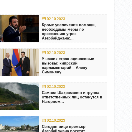
02.10.2023
Кроме увеличения помощи,
необходимы меры по
пресечению угроз
Азербайджана:...
02.10.2023
У наших стран одинаковые
вызовы: кипрский
парламентарий – Алену
Симоняну
02.10.2023
Самвел Шахраманян и группа
ответственных лиц останутся в
Нагорном...
02.10.2023
Сегодня вице-премьер
Азербайджана посетит