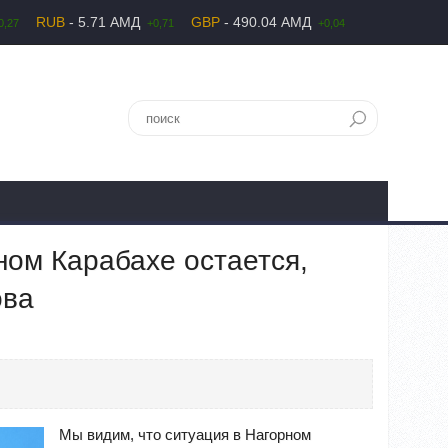
RUB
- 5.71 АМД
GBP
- 490.04 АМД
0,27
+0,71
+0,04
ном Карабахе остается,
ова
Мы видим, что ситуация в Нагорном