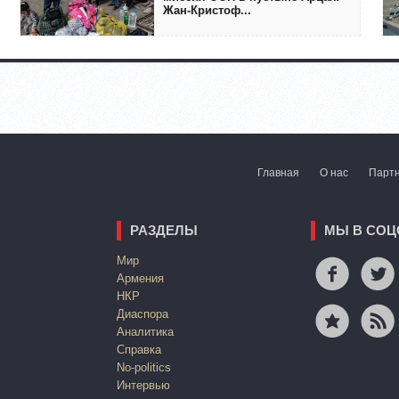
Жан-Кристоф...
Главная
О нас
Парт
РАЗДЕЛЫ
МЫ В СОЦ
Mир
Армения
НКР
Диаспора
Аналитика
Справка
No-politics
Интервью