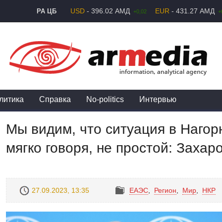
USD
- 396.02 АМД
EUR
- 431.27 АМД
РА ЦБ
+0,02
+
литика
Справка
No-politics
Интервью
Мы видим, что ситуация в Нагор
мягко говоря, не простой: Захар
27.09.2023, 13:35
ЕАЭС
,
Регион
,
Mир
,
НКР