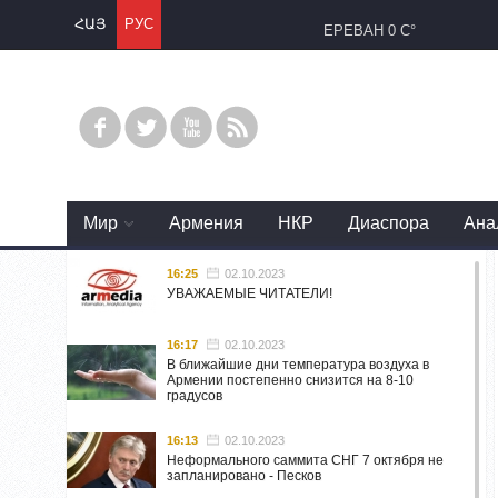
ՀԱՅ
РУС
ЕРЕВАН
0 C°
Mир
Армения
НКР
Диаспора
Ана
16:25
02.10.2023
УВАЖАЕМЫЕ ЧИТАТЕЛИ!
16:17
02.10.2023
В ближайшие дни температура воздуха в
Армении постепенно снизится на 8-10
градусов
16:13
02.10.2023
Неформального саммита СНГ 7 октября не
запланировано - Песков