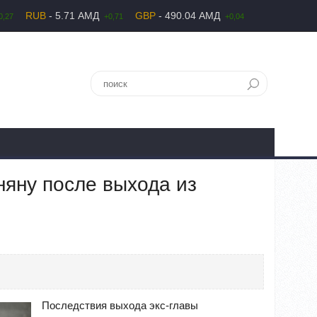
RUB
- 5.71 АМД
GBP
- 490.04 АМД
0,27
+0,71
+0,04
няну после выхода из
Последствия выхода экс-главы