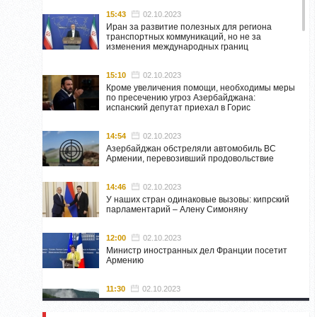
15:43
02.10.2023
Иран за развитие полезных для региона
транспортных коммуникаций, но не за
изменения международных границ
15:10
02.10.2023
Кроме увеличения помощи, необходимы меры
по пресечению угроз Азербайджана:
испанский депутат приехал в Горис
14:54
02.10.2023
Азербайджан обстреляли автомобиль ВС
Армении, перевозивший продовольствие
14:46
02.10.2023
У наших стран одинаковые вызовы: кипрский
парламентарий – Алену Симоняну
12:00
02.10.2023
Министр иностранных дел Франции посетит
Армению
11:30
02.10.2023
Самвел Шахраманян и группа ответственных
лиц останутся в Нагорном Карабахе до