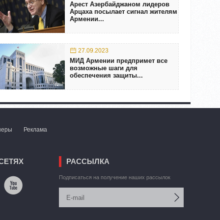
Арест Азербайджаном лидеров
Арцаха посылает сигнал жителям
Армении...
27.09.2023
МИД Армении предпримет все
возможные шаги для
обеспечения защиты...
неры
Реклама
СЕТЯХ
РАССЫЛКА
Подписаться на получение наших рассылок