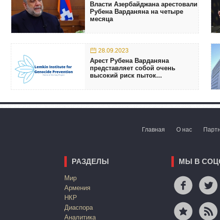
Власти Азербайджана арестовали
Рубена Варданяна на четыре
месяца
28.09.2023
Арест Рубена Варданяна
представляет собой очень
высокий риск пыток...
Главная
О нас
Парт
РАЗДЕЛЫ
МЫ В СОЦ
Mир
Армения
НКР
Диаспора
Аналитика