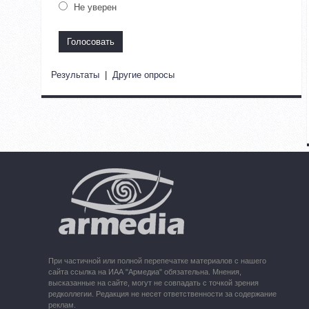
Не уверен
Результаты
|
Другие опросы
При частичной или полной перепечатке материалов с нашего
сайта ссылка на ИАА "Армедиа" обязательна. Мнения,
высказанные на сайте, могут не совпадать с точкой зрения
редколлегии. Редакция не несет ответственности за содержание
реклам.