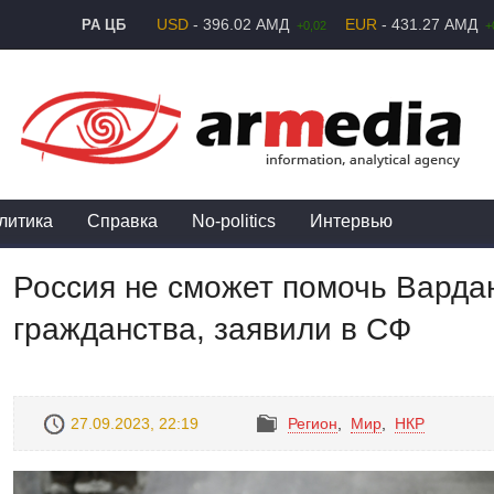
USD
- 396.02 АМД
EUR
- 431.27 АМД
РА ЦБ
+0,02
+
литика
Справка
No-politics
Интервью
Россия не сможет помочь Варда
гражданства, заявили в СФ
27.09.2023, 22:19
Регион
,
Mир
,
НКР