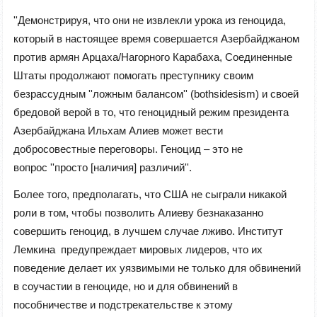
''
Демонстрируя, что они не извлекли урока из геноцида,
который в настоящее время совершается Азербайджаном
против армян Арцаха/Нагорного Карабаха, Соединенные
Штаты продолжают помогать преступнику своим
безрассудным
''
ложным балансом
''
(bothsidesism) и своей
бредовой верой в то, что геноцидный режим президента
Азербайджана Ильхам Алиев может вести
добросовестные переговоры. Геноцид – это не
вопрос
''
просто [наличия] различий
''
.
Более того, предполагать, что США не сыграли никакой
роли в том, чтобы позволить Алиеву безнаказанно
совершить геноцид, в лучшем случае лживо. Институт
Лемкина предупреждает мировых лидеров, что их
поведение делает их уязвимыми не только для обвинений
в соучастии в геноциде, но и для обвинений в
пособничестве и подстрекательстве к этому