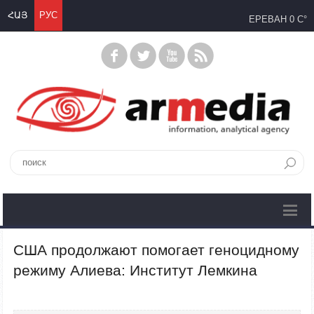
ՀԱՅ
РУС
ЕРЕВАН
0 C°
США продолжают помогает геноцидному
режиму Алиева: Институт Лемкина