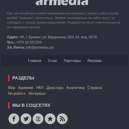
При частичной или полной перепечатке материалов с нашего сайта ссылка
на ИАА "Армедиа" обязательна. Мнения, высказанные на сайте, могут не
совпадать с точкой зрения редколлегии. Редакция не несет ответственности
за содержание реклам.
Адрес:
РА, г. Ереван, ул. Вардананц 28/2-34, инд. 0070
Тел.:
+374 10 537259
Эл. Почта:
info@armedia.am
Главная
О нас
Партнеры
Реклама
РАЗДЕЛЫ
Mир
Армения
НКР
Диаспора
Аналитика
Справка
No-politics
Интервью
МЫ В СОЦСЕТЯХ