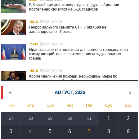
В ближайшие дни температура воздуха в Армении
постепенно снизится на 8-10 градусов
16:13
02.10.2023
Неформального саммита СНГ 7 октября не
запланировано - Песков
15:43
02.10.2023
Иран за развитие полезных для региона транспортных
коммуникаций, но не за изменения международных
границ
15:10
02.10.2023
Кроме увеличения помощи, необходимы меры по
пресечению угроз Азербайджана: испанский депутат
приехал в Горис
«
АВГУСТ, 2026
»
14:54
02.10.2023
Азербайджан обстреляли автомобиль ВС Армении,
Пон
Вто
Сре
Чет
Пят
Суб
Вос
перевозивший продовольствие
1
2
27
28
29
30
31
14:46
02.10.2023
У наших стран одинаковые вызовы: кипрский
парламентарий – Алену Симоняну
3
4
5
6
7
8
9