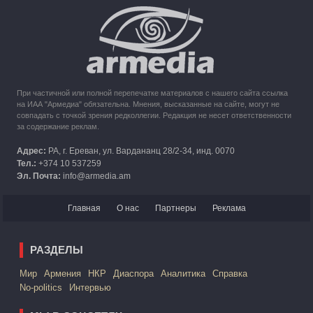
10:49
30.09.2023
Кипр рассматривает возможность размещения беженцев
из Карабаха
При частичной или полной перепечатке материалов с нашего сайта ссылка
на ИАА "Армедиа" обязательна. Мнения, высказанные на сайте, могут не
совпадать с точкой зрения редколлегии. Редакция не несет ответственности
за содержание реклам.
Адрес:
РА, г. Ереван, ул. Вардананц 28/2-34, инд. 0070
Тел.:
+374 10 537259
Эл. Почта:
info@armedia.am
Главная
О нас
Партнеры
Реклама
РАЗДЕЛЫ
Mир
Армения
НКР
Диаспора
Аналитика
Справка
No-politics
Интервью