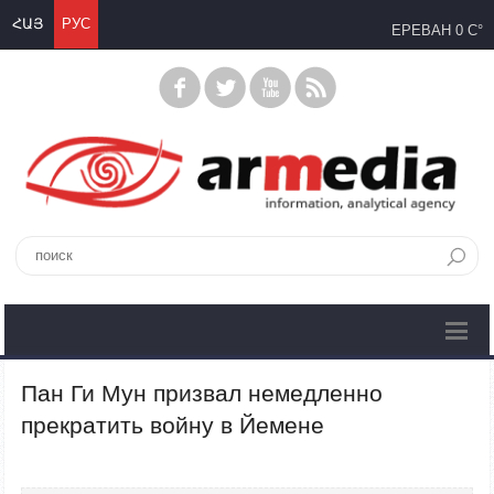
ՀԱՅ
РУС
ЕРЕВАН
0 C°
Пан Ги Мун призвал немедленно
прекратить войну в Йемене