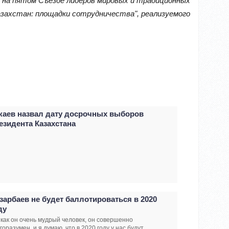
 на пятом Съезде лидеров мировых и традиционных
азахстан: площадки сотрудничества", реализуемого
каев назвал дату досрочных выборов
езидента Казахстана
зарбаев не будет баллотироваться в 2020
ду
 как он очень мудрый человек, он совершенно
горазумен, и я думаю, что в 2020 году у нас будут