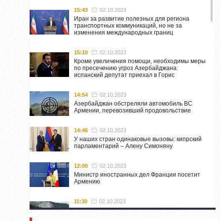
15:43
02.10.2023
Иран за развитие полезных для региона
транспортных коммуникаций, но не за
изменения международных границ
15:10
02.10.2023
Кроме увеличения помощи, необходимы меры
по пресечению угроз Азербайджана:
испанский депутат приехал в Горис
14:54
02.10.2023
Азербайджан обстреляли автомобиль ВС
Армении, перевозивший продовольствие
14:46
02.10.2023
У наших стран одинаковые вызовы: кипрский
парламентарий – Алену Симоняну
12:00
02.10.2023
Министр иностранных дел Франции посетит
Армению
11:30
02.10.2023
Самвел Шахраманян и группа ответственных
лиц останутся в Нагорном Карабахе до