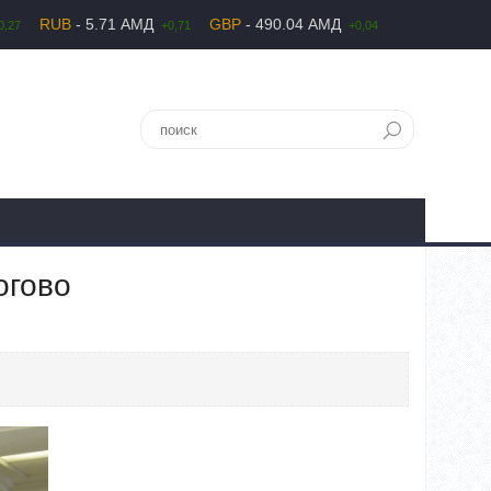
RUB
- 5.71 АМД
GBP
- 490.04 АМД
0,27
+0,71
+0,04
огово