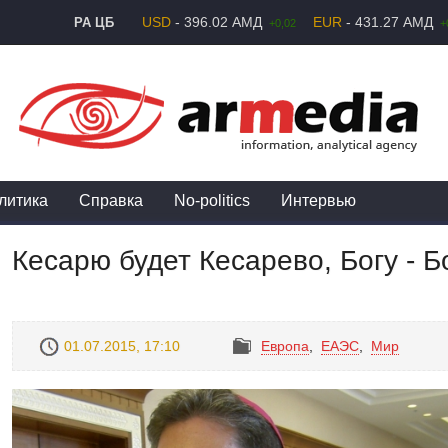
USD
- 396.02 АМД
EUR
- 431.27 АМД
РА ЦБ
+0,02
+
литика
Справка
No-politics
Интервью
Кесарю будет Кесарево, Богу - Б
01.07.2015, 17:10
Европа
,
ЕАЭС
,
Mир