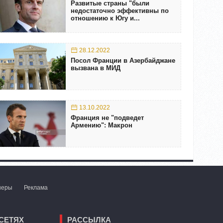
Развитые страны "были
недостаточно эффективны по
отношению к Югу и...
28.12.2022
Посол Франции в Азербайджане
вызвана в МИД
13.10.2022
Франция не "подведет
Армению": Макрон
неры
Реклама
СЕТЯХ
РАССЫЛКА