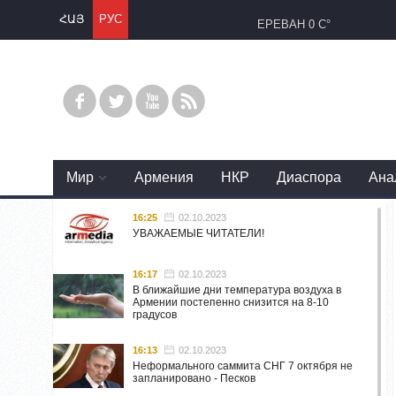
ՀԱՅ
РУС
ЕРЕВАН
0 C°
Mир
Армения
НКР
Диаспора
Ана
16:25
02.10.2023
УВАЖАЕМЫЕ ЧИТАТЕЛИ!
16:17
02.10.2023
В ближайшие дни температура воздуха в
Армении постепенно снизится на 8-10
градусов
16:13
02.10.2023
Неформального саммита СНГ 7 октября не
запланировано - Песков