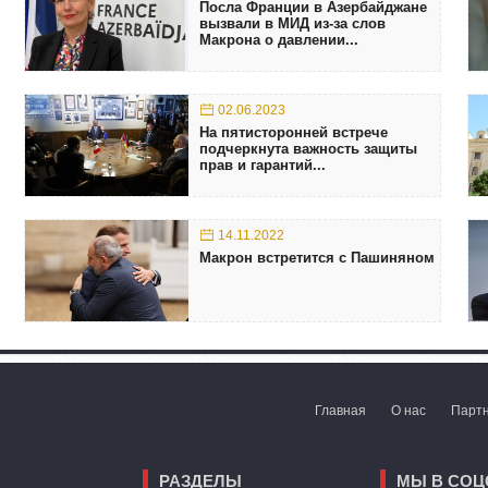
Посла Франции в Азербайджане
вызвали в МИД из-за слов
Макрона о давлении...
02.06.2023
На пятисторонней встрече
подчеркнута важность защиты
прав и гарантий...
14.11.2022
Макрон встретится с Пашиняном
Главная
О нас
Парт
РАЗДЕЛЫ
МЫ В СОЦ