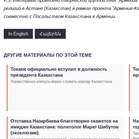
P.S.
Интервью проведено творческой группой ИАА "Армедиа"
религий в Астане (Казахстан) в рамках проекта "Армения-К
совместно с Посольством Казахстана в Армении.
In English
Հայերեն
ДРУГИЕ МАТЕРИАЛЫ ПО ЭТОЙ ТЕМЕ
Токаев официально вступил в должность
То
президента Казахстана
пр
Торжественно клянусь верно служить народу Казахстана.
Отставка Назарбаева благотворно скажется на
На
имидже Казахстана: политолог Марат Шибутов
го
(эксклюзив)
Так
бла