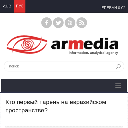
ՀԱՅ
РУС
ЕРЕВАН
0 C°
Кто первый парень на евразийском
проcтранстве?