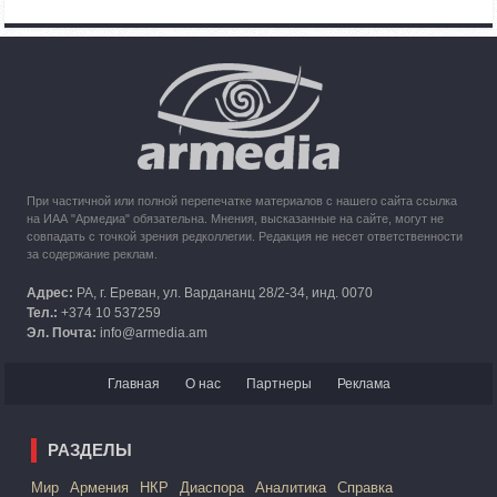
Азербайджана
10:49
30.09.2023
Кипр рассматривает возможность размещения беженцев
из Карабаха
При частичной или полной перепечатке материалов с нашего сайта ссылка
на ИАА "Армедиа" обязательна. Мнения, высказанные на сайте, могут не
совпадать с точкой зрения редколлегии. Редакция не несет ответственности
за содержание реклам.
Адрес:
РА, г. Ереван, ул. Вардананц 28/2-34, инд. 0070
Тел.:
+374 10 537259
Эл. Почта:
info@armedia.am
Главная
О нас
Партнеры
Реклама
РАЗДЕЛЫ
Mир
Армения
НКР
Диаспора
Аналитика
Справка