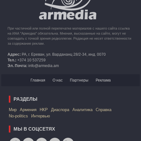
При частичной или полной перепечатке материалов с нашего сайта ссылка
на ИАА "Армедиа" обязательна. Мнения, высказанные на сайте, могут не
совпадать с точкой зрения редколлегии. Редакция не несет ответственности
за содержание реклам.
Адрес:
РА, г. Ереван, ул. Вардананц 28/2-34, инд. 0070
Тел.:
+374 10 537259
Эл. Почта:
info@armedia.am
Главная
О нас
Партнеры
Реклама
РАЗДЕЛЫ
Mир
Армения
НКР
Диаспора
Аналитика
Справка
No-politics
Интервью
МЫ В СОЦСЕТЯХ