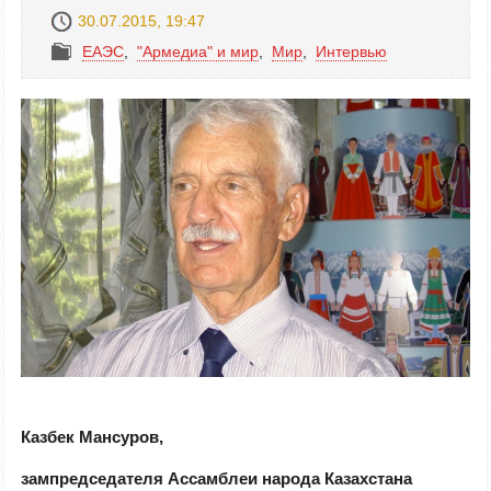
30.07.2015, 19:47
ЕАЭС
,
"Армедиа" и мир
,
Mир
,
Интервью
Казбек Мансуров,
зампредседателя Ассамблеи народа Казахстана