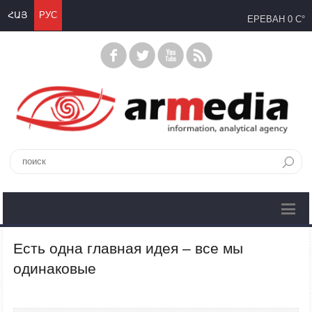
ՀԱՅ
РУС
ЕРЕВАН
0 C°
Есть одна главная идея – все мы
одинаковые