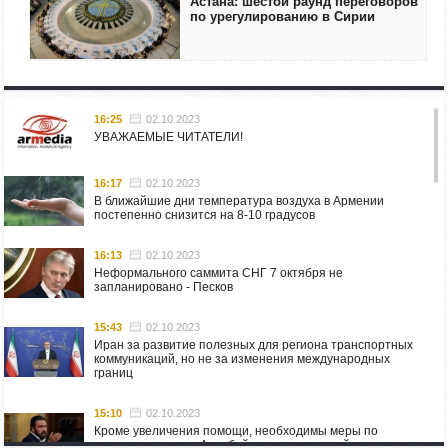
Астана: шестой раунд переговоров
по урегулированию в Сирии
16:25
02.10.2023
УВАЖАЕМЫЕ ЧИТАТЕЛИ!
16:17
02.10.2023
В ближайшие дни температура воздуха в Армении
постепенно снизится на 8-10 градусов
16:13
02.10.2023
Неформального саммита СНГ 7 октября не
запланировано - Песков
15:43
02.10.2023
Иран за развитие полезных для региона транспортных
коммуникаций, но не за изменения международных
границ
15:10
02.10.2023
Кроме увеличения помощи, необходимы меры по
пресечению угроз Азербайджана: испанский депутат