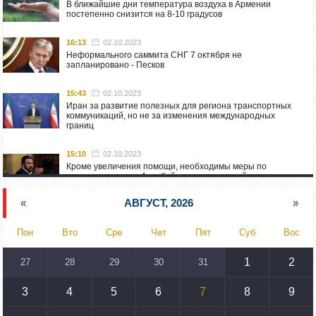
В ближайшие дни температура воздуха в Армении
постепенно снизится на 8-10 градусов
16:13
02.10.2023
Неформального саммита СНГ 7 октября не
запланировано - Песков
15:43
02.10.2023
Иран за развитие полезных для региона транспортных
коммуникаций, но не за изменения международных
границ
15:10
02.10.2023
Кроме увеличения помощи, необходимы меры по
пресечению угроз Азербайджана: испанский депутат
приехал в Горис
«
АВГУСТ, 2026
»
14:54
02.10.2023
Азербайджан обстреляли автомобиль ВС Армении,
Пон
Вто
Сре
Чет
Пят
Суб
Вос
перевозивший продовольствие
1
2
27
28
29
30
31
14:46
02.10.2023
У наших стран одинаковые вызовы: кипрский
парламентарий – Алену Симоняну
3
4
5
6
7
8
9