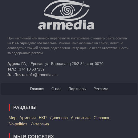
Кипр рассматривает возможность размещения беженцев
из Карабаха
При частичной или полной перепечатке материалов с нашего сайта ссылка
на ИАА "Армедиа" обязательна. Мнения, высказанные на сайте, могут не
совпадать с точкой зрения редколлегии. Редакция не несет ответственности
за содержание реклам.
Адрес:
РА, г. Ереван, ул. Вардананц 28/2-34, инд. 0070
Тел.:
+374 10 537259
Эл. Почта:
info@armedia.am
Главная
О нас
Партнеры
Реклама
РАЗДЕЛЫ
Mир
Армения
НКР
Диаспора
Аналитика
Справка
No-politics
Интервью
МЫ В СОЦСЕТЯХ