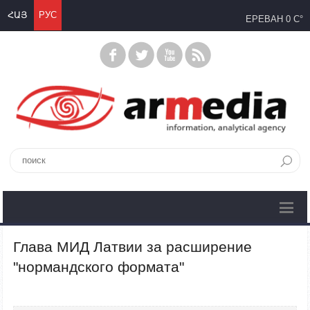
ՀԱՅ
РУС
ЕРЕВАН
0 C°
Глава МИД Латвии за расширение
"нормандского формата"