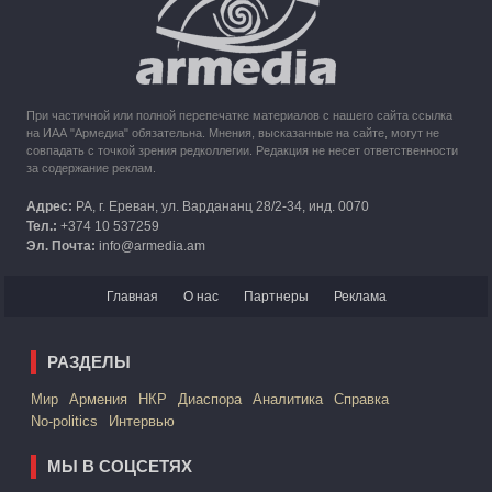
из Карабаха
При частичной или полной перепечатке материалов с нашего сайта ссылка
на ИАА "Армедиа" обязательна. Мнения, высказанные на сайте, могут не
совпадать с точкой зрения редколлегии. Редакция не несет ответственности
за содержание реклам.
Адрес:
РА, г. Ереван, ул. Вардананц 28/2-34, инд. 0070
Тел.:
+374 10 537259
Эл. Почта:
info@armedia.am
Главная
О нас
Партнеры
Реклама
РАЗДЕЛЫ
Mир
Армения
НКР
Диаспора
Аналитика
Справка
No-politics
Интервью
МЫ В СОЦСЕТЯХ