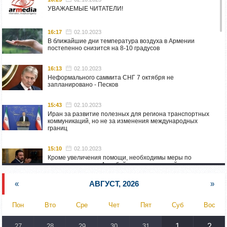
УВАЖАЕМЫЕ ЧИТАТЕЛИ!
16:17
02.10.2023
В ближайшие дни температура воздуха в Армении
постепенно снизится на 8-10 градусов
16:13
02.10.2023
Неформального саммита СНГ 7 октября не
запланировано - Песков
15:43
02.10.2023
Иран за развитие полезных для региона транспортных
коммуникаций, но не за изменения международных
границ
15:10
02.10.2023
Кроме увеличения помощи, необходимы меры по
пресечению угроз Азербайджана: испанский депутат
приехал в Горис
«
АВГУСТ, 2026
»
14:54
02.10.2023
Азербайджан обстреляли автомобиль ВС Армении,
Пон
Вто
Сре
Чет
Пят
Суб
Вос
перевозивший продовольствие
1
2
27
28
29
30
31