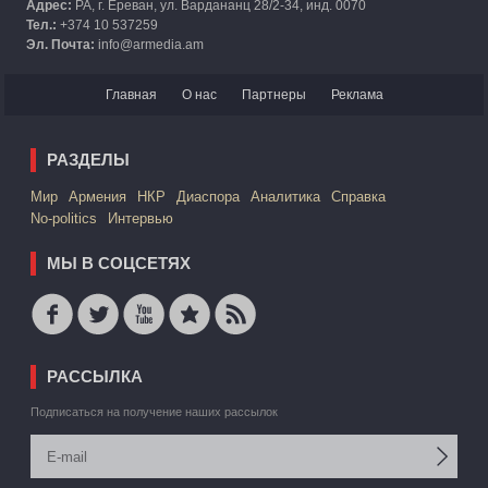
Адрес:
РА, г. Ереван, ул. Вардананц 28/2-34, инд. 0070
Тел.:
+374 10 537259
Эл. Почта:
info@armedia.am
Главная
О нас
Партнеры
Реклама
РАЗДЕЛЫ
Mир
Армения
НКР
Диаспора
Аналитика
Справка
No-politics
Интервью
МЫ В СОЦСЕТЯХ
РАССЫЛКА
Подписаться на получение наших рассылок