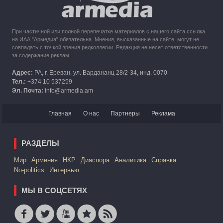
При частичной или полной перепечатке материалов с нашего сайта ссылка
на ИАА "Армедиа" обязательна. Мнения, высказанные на сайте, могут не
совпадать с точкой зрения редколлегии. Редакция не несет ответственности
за содержание реклам.
Адрес:
РА, г. Ереван, ул. Вардананц 28/2-34, инд. 0070
Тел.:
+374 10 537259
Эл. Почта:
info@armedia.am
Главная
О нас
Партнеры
Реклама
РАЗДЕЛЫ
Mир
Армения
НКР
Диаспора
Аналитика
Справка
No-politics
Интервью
МЫ В СОЦСЕТЯХ