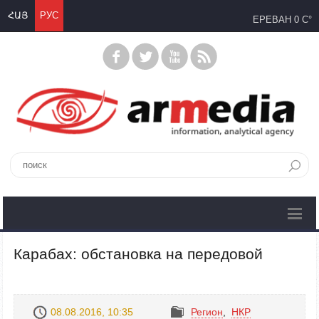
ՀԱՅ
РУС
ЕРЕВАН
0 C°
Карабах: обстановка на передовой
08.08.2016, 10:35
Регион
,
НКР