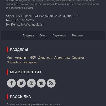
на ИАА "Армедиа" обязательна. Мнения, высказанные на сайте, могут не
совпадать с точкой зрения редколлегии. Редакция не несет ответственности
за содержание реклам.
Адрес:
РА, г. Ереван, ул. Вардананц 28/2-34, инд. 0070
Тел.:
+374 10 537259
Эл. Почта:
info@armedia.am
Главная
О нас
Партнеры
Реклама
РАЗДЕЛЫ
Mир
Армения
НКР
Диаспора
Аналитика
Справка
No-politics
Интервью
МЫ В СОЦСЕТЯХ
РАССЫЛКА
Подписаться на получение наших рассылок