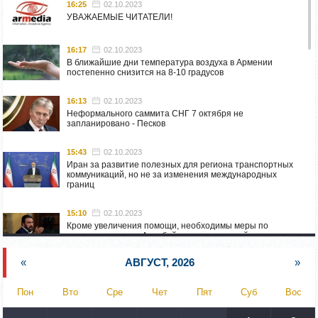
16:25
02.10.2023
УВАЖАЕМЫЕ ЧИТАТЕЛИ!
16:17
02.10.2023
В ближайшие дни температура воздуха в Армении
постепенно снизится на 8-10 градусов
16:13
02.10.2023
Неформального саммита СНГ 7 октября не
запланировано - Песков
15:43
02.10.2023
Иран за развитие полезных для региона транспортных
коммуникаций, но не за изменения международных
границ
15:10
02.10.2023
Кроме увеличения помощи, необходимы меры по
пресечению угроз Азербайджана: испанский депутат
приехал в Горис
«
АВГУСТ, 2026
»
14:54
02.10.2023
Азербайджан обстреляли автомобиль ВС Армении,
Пон
Вто
Сре
Чет
Пят
Суб
Вос
перевозивший продовольствие