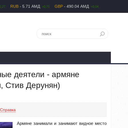
RUB
- 5.71 АМД
GBP
- 490.04 АМД
0,27
+0,71
+0,04
ые деятели - армяне
, Стив Дерунян)
Справка
Армяне занимали и занимают видное место