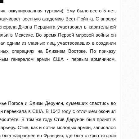
я, оккупированная турками). Ему было всего 5 лет,
оканчивает военную академию Вест-Пойнта. С апреля
енерала Джона Першинга участвовал в карательной
ильи в Мексике. Во время Первой мировой войны он
тал одним из главных лиц, участвовавших в создании
нных операциях на Ближнем Востоке. По приказу
дным генералом армии США - первым армянином,
емье Погоса и Элизы Дерунян, сумевших спастись во
ян переехала в США. В 1942 году с отличием окончил
рситете. В том же году Стив Дерунян был принят в
арьеру. Стив, как и сотни молодых армян, записался
а был направлен во Францию, где был открыт второй