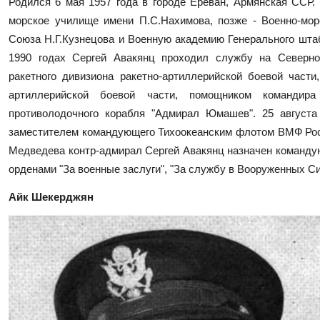
Родился 6 мая 1957 года в городе Ереван, Армянская ССР.
морское училище имени П.С.Нахимова, позже - Военно-мо
Союза Н.Г.Кузнецова и Военную академию Генерального шта
1990 годах Сергей Авакянц проходил службу на Северно
ракетного дивизиона ракетно-артиллерийской боевой части,
артиллерийской боевой части, помощником команди
противолодочного корабля "Адмирал Юмашев". 25 август
заместителем командующего Тихоокеанским флотом ВМФ Росс
Медведева контр-адмирал Сергей Авакянц назначен команд
орденами "За военные заслуги", "За службу в Вооруженных Си
Айк Шекерджян