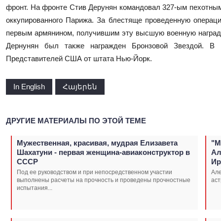
фронт. На фронте Стив Дерунян командовал 327-ым пехотны
оккупированного Парижа. За блестяще проведенную операц
первым армянином, получившим эту высшую военную наград
Дернунян был также награжден Бронзовой Звездой. В
Представителей США от штата Нью-Йорк.
In English
Հայերեն
ДРУГИЕ МАТЕРИАЛЫ ПО ЭТОЙ ТЕМЕ
Мужественная, красивая, мудрая Елизавета
"М
Шахатуни - первая женщина-авиаконструктор в
Ал
СССР
Ир
Под ее руководством и при непосредственном участии
Але
выполнены расчеты на прочность и проведены прочностные
аст
испытания...