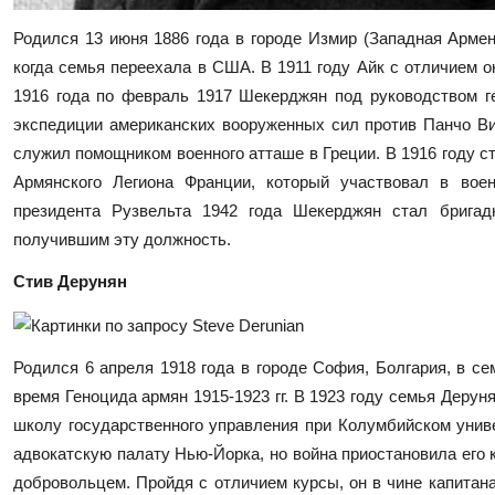
Родился 13 июня 1886 года в городе Измир (Западная Армени
когда семья переехала в США. В 1911 году Айк с отличием 
1916 года по февраль 1917 Шекерджян под руководством г
экспедиции американских вооруженных сил против Панчо В
служил помощником военного атташе в Греции. В 1916 году с
Армянского Легиона Франции, который участвовал в вое
президента Рузвельта 1942 года Шекерджян стал брига
получившим эту должность.
Стив Дерунян
Родился 6 апреля 1918 года в городе София, Болгария, в с
время Геноцида армян 1915-1923 гг. В 1923 году семья Дерун
школу государственного управления при Колумбийском униве
адвокатскую палату Нью-Йорка, но война приостановила его к
добровольцем. Пройдя с отличием курсы, он в чине капитан