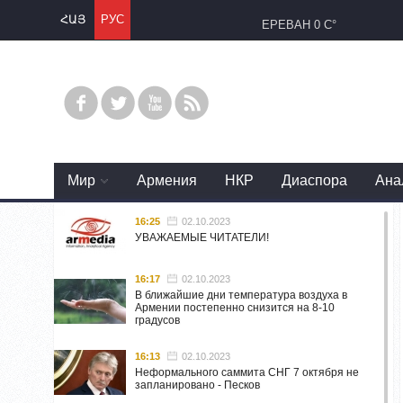
ՀԱՅ
РУС
ЕРЕВАН
0 C°
Mир
Армения
НКР
Диаспора
Ана
16:25
02.10.2023
УВАЖАЕМЫЕ ЧИТАТЕЛИ!
16:17
02.10.2023
В ближайшие дни температура воздуха в
Армении постепенно снизится на 8-10
градусов
16:13
02.10.2023
Неформального саммита СНГ 7 октября не
запланировано - Песков