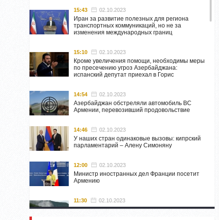
15:43
02.10.2023
Иран за развитие полезных для региона
транспортных коммуникаций, но не за
изменения международных границ
15:10
02.10.2023
Кроме увеличения помощи, необходимы меры
по пресечению угроз Азербайджана:
испанский депутат приехал в Горис
14:54
02.10.2023
Азербайджан обстреляли автомобиль ВС
Армении, перевозивший продовольствие
14:46
02.10.2023
У наших стран одинаковые вызовы: кипрский
парламентарий – Алену Симоняну
12:00
02.10.2023
Министр иностранных дел Франции посетит
Армению
11:30
02.10.2023
Самвел Шахраманян и группа ответственных
лиц останутся в Нагорном Карабахе до