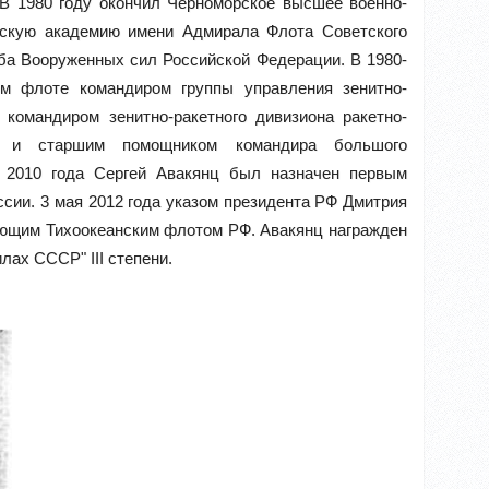
 В 1980 году окончил Черноморское высшее военно-
рскую академию имени Адмирала Флота Советского
ба Вооруженных сил Российской Федерации. В 1980-
м флоте командиром группы управления зенитно-
 командиром зенитно-ракетного дивизиона ракетно-
ра и старшим помощником командира большого
а 2010 года Сергей Авакянц был назначен первым
ии. 3 мая 2012 года указом президента РФ Дмитрия
ующим Тихоокеанским флотом РФ. Авакянц награжден
лах СССР" III степени.