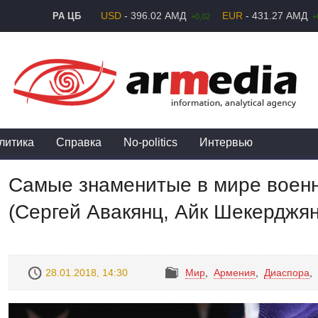
USD
- 396.02 АМД
EUR
- 431.27 АМД
РА ЦБ
+0,02
+
литика
Справка
No-politics
Интервью
Самые знаменитые в мире военн
(Сергей Авакянц, Айк Шекерджян
28.01.2018, 14:30
Mир
,
Армения
,
Диаспора
,