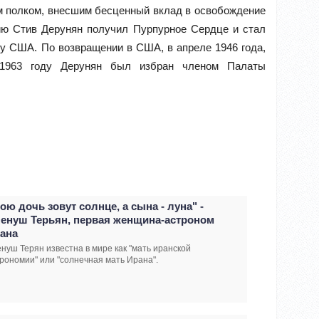
м полком, внесшим бесценный вклад в освобождение
ию Стив Дерунян получил Пурпурное Сердце и стал
у США. По возвращении в США, в апреле 1946 года,
 1963 году Дерунян был избран членом Палаты
ою дочь зовут солнце, а сына - луна" -
енуш Терьян, первая женщина-астроном
ана
нуш Терян известна в мире как "мать иранской
рономии" или "солнечная мать Ирана".