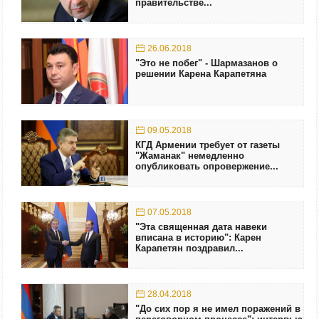
правительстве...
26.06.2018
"Это не побег" - Шармазанов о
решении Карена Карапетяна
09.05.2018
КГД Армении требует от газеты
"Жаманак" немедленно
опубликовать опровержение...
07.05.2018
"Эта священная дата навеки
вписана в историю": Карен
Карапетян поздравил...
28.04.2018
"До сих пор я не имел поражений в