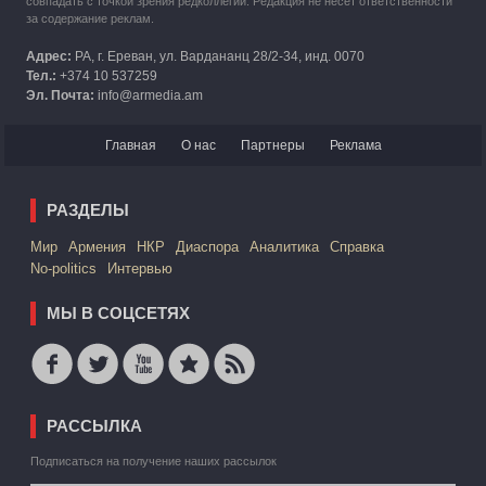
совпадать с точкой зрения редколлегии. Редакция не несет ответственности
за содержание реклам.
Адрес:
РА, г. Ереван, ул. Вардананц 28/2-34, инд. 0070
Тел.:
+374 10 537259
Эл. Почта:
info@armedia.am
Главная
О нас
Партнеры
Реклама
РАЗДЕЛЫ
Mир
Армения
НКР
Диаспора
Аналитика
Справка
No-politics
Интервью
МЫ В СОЦСЕТЯХ
РАССЫЛКА
Подписаться на получение наших рассылок