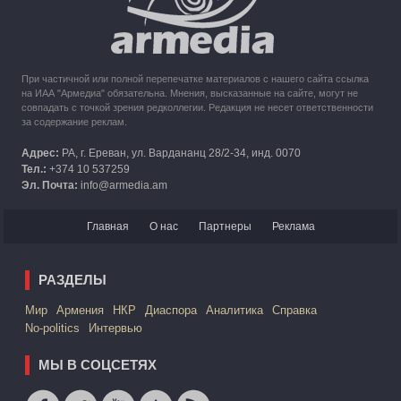
При частичной или полной перепечатке материалов с нашего сайта ссылка
на ИАА "Армедиа" обязательна. Мнения, высказанные на сайте, могут не
совпадать с точкой зрения редколлегии. Редакция не несет ответственности
за содержание реклам.
Адрес:
РА, г. Ереван, ул. Вардананц 28/2-34, инд. 0070
Тел.:
+374 10 537259
Эл. Почта:
info@armedia.am
Главная
О нас
Партнеры
Реклама
РАЗДЕЛЫ
Mир
Армения
НКР
Диаспора
Аналитика
Справка
No-politics
Интервью
МЫ В СОЦСЕТЯХ