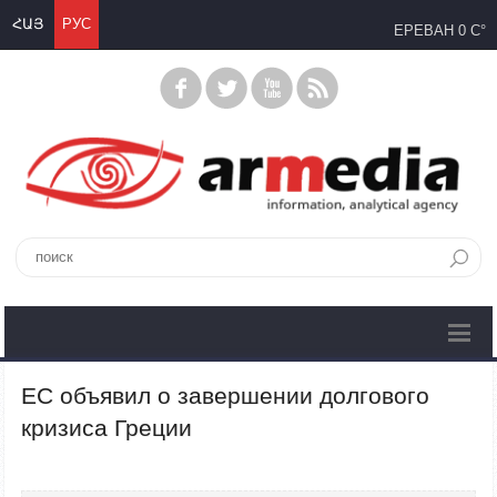
ՀԱՅ
РУС
ЕРЕВАН
0 C°
EС объявил о завершении долгового
кризиса Греции