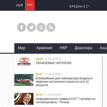
ՀԱՅ
РУС
ЕРЕВАН
0 C°
Mир
Армения
НКР
Диаспора
Ана
16:25
02.10.2023
УВАЖАЕМЫЕ ЧИТАТЕЛИ!
16:17
02.10.2023
В ближайшие дни температура воздуха в
Армении постепенно снизится на 8-10
градусов
16:13
02.10.2023
Неформального саммита СНГ 7 октября не
запланировано - Песков