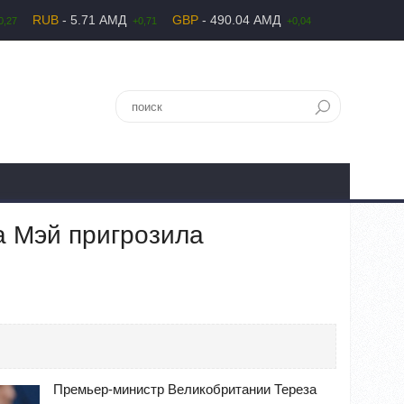
RUB
- 5.71 АМД
GBP
- 490.04 АМД
0,27
+0,71
+0,04
а Мэй пригрозила
Премьер-министр Великобритании Тереза