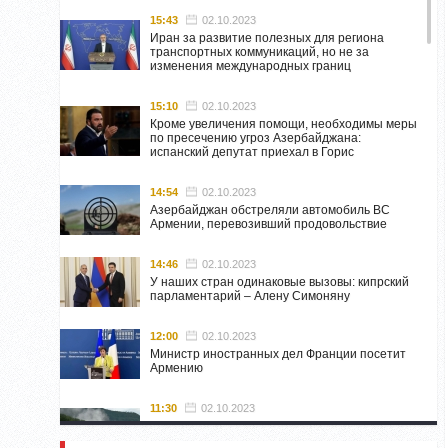
15:43
02.10.2023
Иран за развитие полезных для региона
транспортных коммуникаций, но не за
изменения международных границ
15:10
02.10.2023
Кроме увеличения помощи, необходимы меры
по пресечению угроз Азербайджана:
испанский депутат приехал в Горис
14:54
02.10.2023
Азербайджан обстреляли автомобиль ВС
Армении, перевозивший продовольствие
14:46
02.10.2023
У наших стран одинаковые вызовы: кипрский
парламентарий – Алену Симоняну
12:00
02.10.2023
Министр иностранных дел Франции посетит
Армению
11:30
02.10.2023
Самвел Шахраманян и группа ответственных
лиц останутся в Нагорном Карабахе до