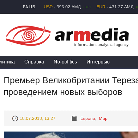
USD
- 396.02 АМД
EUR
- 431.27 АМД
РА ЦБ
+0,02
+
литика
Справка
No-politics
Интервью
Премьер Великобритании Терез
проведением новых выборов
18.07.2018, 13:27
Европа
,
Mир