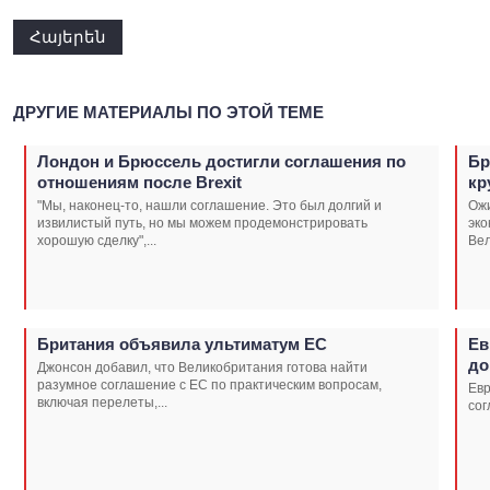
Հայերեն
ДРУГИЕ МАТЕРИАЛЫ ПО ЭТОЙ ТЕМЕ
Лондон и Брюссель достигли соглашения по
Бр
отношениям после Brexit
кр
"Мы, наконец-то, нашли соглашение. Это был долгий и
Ожи
извилистый путь, но мы можем продемонстрировать
эко
хорошую сделку",...
Вел
Британия объявила ультиматум ЕС
Ев
до
Джонсон добавил, что Великобритания готова найти
разумное соглашение с ЕС по практическим вопросам,
Евр
включая перелеты,...
сог