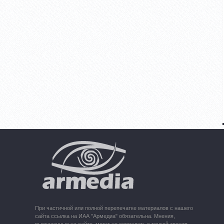
При частичной или полной перепечатке материалов с нашего
сайта ссылка на ИАА "Армедиа" обязательна. Мнения,
высказанные на сайте, могут не совпадать с точкой зрения